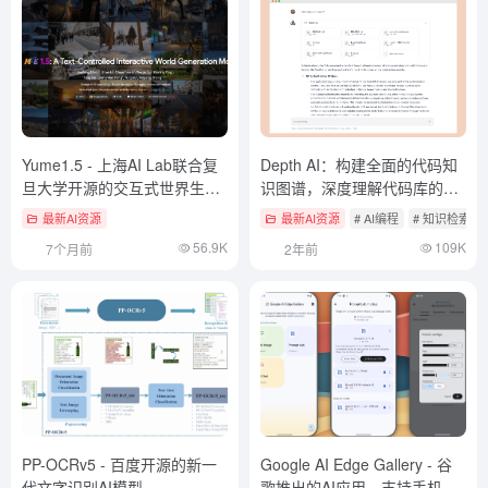
Yume1.5 - 上海AI Lab联合复
Depth AI：构建全面的代码知
旦大学开源的交互式世界生成
识图谱，深度理解代码库的AI
模型
助手
最新AI资源
最新AI资源
# AI编程
# 知识检索与
56.9K
109K
7个月前
2年前
PP-OCRv5 - 百度开源的新一
Google AI Edge Gallery - 谷
代文字识别AI模型
歌推出的AI应用，支持手机运