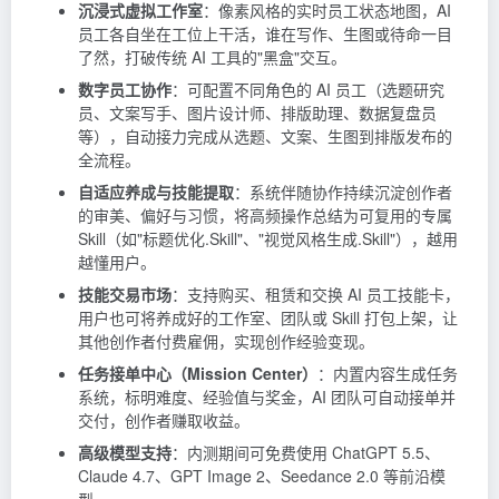
沉浸式虚拟工作室
：像素风格的实时员工状态地图，AI
员工各自坐在工位上干活，谁在写作、生图或待命一目
了然，打破传统 AI 工具的"黑盒"交互。
数字员工协作
：可配置不同角色的 AI 员工（选题研究
员、文案写手、图片设计师、排版助理、数据复盘员
等），自动接力完成从选题、文案、生图到排版发布的
全流程。
自适应养成与技能提取
：系统伴随协作持续沉淀创作者
的审美、偏好与习惯，将高频操作总结为可复用的专属
Skill（如"标题优化.Skill"、"视觉风格生成.Skill"），越用
越懂用户。
技能交易市场
：支持购买、租赁和交换 AI 员工技能卡，
用户也可将养成好的工作室、团队或 Skill 打包上架，让
其他创作者付费雇佣，实现创作经验变现。
任务接单中心（Mission Center）
：内置内容生成任务
系统，标明难度、经验值与奖金，AI 团队可自动接单并
交付，创作者赚取收益。
高级模型支持
：内测期间可免费使用
ChatGPT
5.5、
Claude 4.7、GPT Image 2、Seedance 2.0 等前沿模
型。