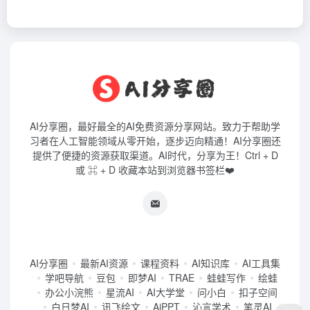
AI分享圈，最好最全的AI免费资源分享网站。致力于帮助学
习者在人工智能领域从零开始，逐步迈向精通！AI分享圈还
提供了便捷的资源获取渠道。AI时代，分享为王！Ctrl + D
或 ⌘ + D 收藏本站到浏览器书签栏❤️
AI分享圈
最新AI资源
课程资料
AI知识库
AI工具集
学吧导航
豆包
即梦AI
TRAE
蛙蛙写作
绘蛙
办公小浣熊
星流AI
AI大学堂
问小白
扣子空间
白日梦AI
讯飞绘文
AiPPT
沁言学术
笔灵AI