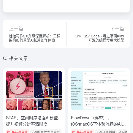
上一篇
下一篇
蛙蛙写作2.0升级深度解析：三栏
Kimi K2.7 Code - 月之暗面Kimi
架构如何重塑AI长篇创作体验
开源的编程专用大模型
相关文章
STAR：空间时序增强AI模型，
FlowDown（浮望）：
提升视频分辨率清晰度
iOS/macOS下体验流畅的AI客
户端
最新AI资源
# AI图像放大与修复
# AI开源项目
最新AI资源
# AI开源项目
# AI本