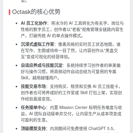
Octask的核心优势
AI 员工化协作
：将冰冷的 AI 工具转化为有名字、岗位与
性格的数字员工，创作者以"老板"视角管理全链路内容生
产，打破传统 AI 的单点操作模式。
沉浸式虚拟工作室
：像素风格的实时员工状态地图，谁
在写作、生图或待命一目了然，让内容创作从"黑盒交
互"变成可视化的经营体验。
自适应养成与技能沉淀
：系统持续学习创作者的审美偏
好与操作习惯，将高频动作自动总结为可复用的专属
Skill，越用越懂用户。
技能交易市场
：支持购买、租赁和交换 AI 员工技能卡，
创作者也可将养成好的工作室或 Skill 打包上架，实现创
作经验直接变现。
任务接单中心
：内置 Mission Center 标明任务难度与收
益，AI 团队自动接单并交付，让内容生产从成本项变成
可盈利的生意。
顶级模型支持
：内测期间可免费使用 ChatGPT 5.5、