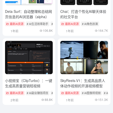
Deta Surf：自动整理和总结网
Chai：打造个性化AI聊天体验
页信息的AI浏览器（alpha）
的社交平台
最新AI资源
# AI生活效率助手
# 浏览器AI助手
最新AI资源
# AI角色扮演
106.8K
164.7K
1年前
1年前
小视频宝（ClipTurbo）：一键
SkyReels-V1：生成高品质人
生成高质量营销短视频
体动作视频的开源视频模型
最新AI资源
# AI副业赚钱项目
# AI视频生成工具
最新AI资源
# AI图像转视频
# AI
88.8K
151.3K
2年前
1年前