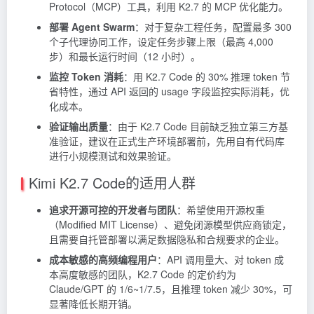
Protocol（MCP）工具，利用 K2.7 的
MCP
优化能力。
部署 Agent Swarm
：对于复杂工程任务，配置最多 300
个子代理协同工作，设定任务步骤上限（最高 4,000
步）和最长运行时间（12 小时）。
监控 Token 消耗
：用 K2.7 Code 的 30% 推理 token 节
省特性，通过 API 返回的 usage 字段监控实际消耗，优
化成本。
验证输出质量
：由于 K2.7 Code 目前缺乏独立第三方基
准验证，建议在正式生产环境部署前，先用自有代码库
进行小规模测试和效果验证。
Kimi K2.7 Code的适用人群
追求开源可控的开发者与团队
：希望使用开源权重
（Modified MIT License）、避免闭源模型供应商锁定，
且需要自托管部署以满足数据隐私和合规要求的企业。
成本敏感的高频编程用户
：API 调用量大、对 token 成
本高度敏感的团队，K2.7 Code 的定价约为
Claude/GPT 的 1/6~1/7.5，且推理 token 减少 30%，可
显著降低长期开销。