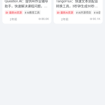
Question.AI：提供AI作业辅导
TangoFlux：快速文本到配音
助手，快速解决课程问题，作
转换工具，3秒钟生成30秒长
业帮海外推出的AI 教育App
音频
最新AI资源
# AI教育工具
最新AI资源
# AI开源项目
# AI音乐
86.6K
90.1K
2年前
2年前