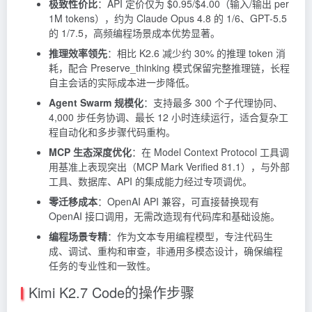
极致性价比
：API 定价仅为 $0.95/$4.00（输入/输出 per
1M tokens），约为 Claude Opus 4.8 的 1/6、GPT-5.5
的 1/7.5，高频编程场景成本优势显著。
推理效率领先
：相比 K2.6 减少约 30% 的推理 token 消
耗，配合 Preserve_thinking 模式保留完整推理链，长程
自主会话的实际成本进一步降低。
Agent Swarm 规模化
：支持最多 300 个子代理协同、
4,000 步任务协调、最长 12 小时连续运行，适合复杂工
程自动化和多步骤代码重构。
MCP 生态深度优化
：在
Model Context Protocol
工具调
用基准上表现突出（MCP Mark Verified 81.1），与外部
工具、数据库、API 的集成能力经过专项调优。
零迁移成本
：OpenAI API 兼容，可直接替换现有
OpenAI 接口调用，无需改造现有代码库和基础设施。
编程场景专精
：作为文本专用编程模型，专注代码生
成、调试、重构和审查，非通用多模态设计，确保编程
任务的专业性和一致性。
Kimi K2.7 Code的操作步骤