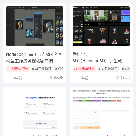
NodeTool：基于节点编排的AI
腾讯混元
模型工作流可视化客户端
3D（Hunyuan3D）：生成高
分辨率3D资产，多种3D素材
最新AI资源
# AI开源项目
# 低代码工作流
最新AI资源
# AI开源项目
# AI文
生成工作流
95.3K
99.3K
2年前
2年前