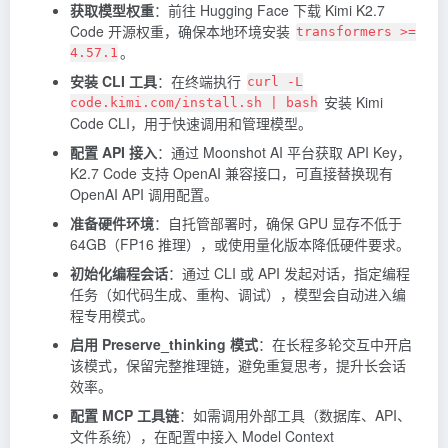
获取模型权重
：前往 Hugging Face 下载 Kimi K2.7
Code 开源权重，确保本地环境安装
transformers >=
。
4.57.1
安装 CLI 工具
：在终端执行
curl -L
安装 Kimi
code.kimi.com/install.sh | bash
Code CLI，用于快速调用和管理模型。
配置 API 接入
：通过 Moonshot AI 平台获取 API Key，
K2.7 Code 支持 OpenAI 兼容接口，可直接替换现有
OpenAI API 调用配置。
准备硬件环境
：自托管部署时，确保 GPU 显存不低于
64GB（FP16 推理），或使用量化版本降低硬件要求。
初始化编程会话
：通过 CLI 或 API 发起对话，指定编程
任务（如代码生成、重构、调试），模型会自动进入编
程专用模式。
启用 Preserve_thinking 模式
：在长程多轮交互中开启
该模式，保留完整推理链，避免重复思考，提升长会话
效率。
配置 MCP 工具链
：如需调用外部工具（数据库、API、
文件系统），在配置中接入 Model Context