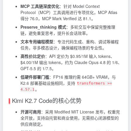
MCP 工具链深度优化
：针对 Model Context
Protocol（MCP）工具调用进行专项优化，MCP Atlas
得分 76.0，MCP Mark Verified 达 81.1。
Preserve_thinking 模式
：多轮交互中保留完整推理
链，避免重复思考，提升长会话效率。
文本专用编程模型
：专注代码生成、重构、调试等编程
任务，非多模态设计，确保编程场景的专业性。
高性价比定价
：API 定价为 $0.95/1M 输入 tokens、
$4.00/1M 输出 tokens，约为
Claude
Opus 4.8 的 1/6、
GPT-5.5 的 1/7.5。
低硬件部署门槛
：FP16 推理约需 64GB+ VRAM，与
K2.6 部署基础设施相同，支持
transformers >=
。
4.57.1
Kimi K2.7 Code的核心优势
开源可商用
：采用 Modified MIT License 发布，权重完
全开放，支持自托管和商业使用，无需担心闭源模型的
供应商锁定。