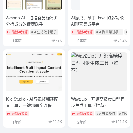
Avcado AI：扫描食品标签并
AI蜂巢：基于 Java 的多功能
分析成分的健康助手
AI聊天集成平台
最新AI资源
# AI生活效率助手
最新AI资源
# AI副业赚钱项目
# A
79K
84.2K
1年前
2年前
Klic Studio - AI音视频翻译配
Wav2Lip：开源高精度口型同
音工具，一键部署全流程
步生成工具（推荐）
最新AI资源
最新AI资源
# AI开源项目
# 口型同
62.9K
155.5K
1年前
2年前