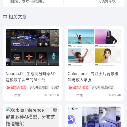
用限额，支持一键部署。
和语言模型。
相关文章
Neural4D：生成高分辨率3D
Cutout.pro：专注图片背景编
建模数字资产的AI平台
辑与放大增强
最新AI资源
# AI开源项目
# AI文本与图片转3D
最新AI资源
# AI抠图改背景
101.1K
83.4K
1年前
1年前