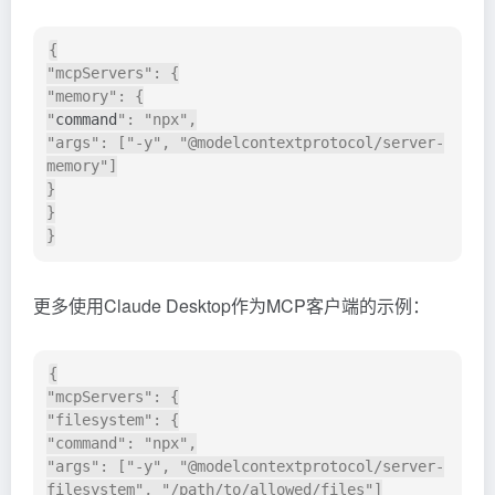
{

"mcpServers": {

"memory": {

"
command
": "npx",

"args": ["-y", "@modelcontextprotocol/server-
memory"]

}

}

更多使用Claude Desktop作为MCP客户端的示例：
{

"mcpServers": {

"filesystem": {

"command": "npx",

"args": ["-y", "@modelcontextprotocol/server-
filesystem", "/path/to/allowed/files"]
