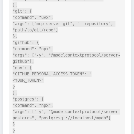
},

"git": {

"command": "uvx",

"args": ["mcp-server-git", "--repository", 
"path/to/git/repo"]

},

"github": {

"command": "npx",

"args": ["-y", "@modelcontextprotocol/server-
github"],

"env": {

"GITHUB_PERSONAL_ACCESS_TOKEN": "
<YOUR_TOKEN>"

}

},

"postgres": {

"command": "npx",

"args": ["-y", "@modelcontextprotocol/server-
postgres", "postgresql://localhost/mydb"]

}

}
