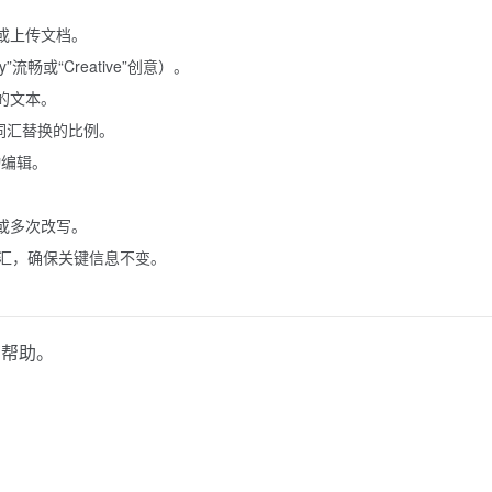
或上传文档。
y”流畅或“Creative”创意）。
后的文本。
控制词汇替换的比例。
动编辑。
或多次改写。
改的词汇，确保关键信息不变。
有帮助。