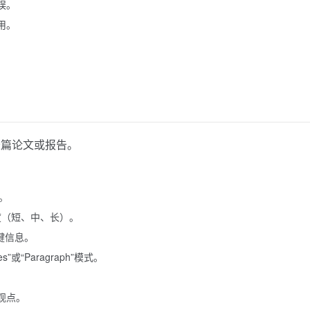
误。
用。
。
长篇论文或报告。
框。
要长度（短、中、长）。
关键信息。
”或“Paragraph”模式。
观点。