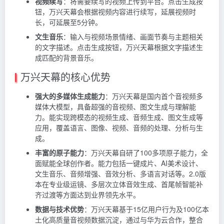
视频续写
：将需要续写的视频上传到平台。点击生成按
钮，万兴天幕会根据视频内容进行续写，延展视频时
长，可延展至5分钟。
文生音乐
：输入与视频场景情绪、画面节奏与主题相关
的文字描述。点击生成按钮，万兴天幕根据文字描述生
成匹配的背景音乐。
万兴天幕的核心优势
强大的多媒体生成能力
：万兴天幕是国内首个音视频多
媒体大模型，具备超强的音视频、图文生成与理解能
力。能实现跨模态的视频生成、音频生成、图文生成等
应用，覆盖语言、图像、视频、音频的处理、分析与生
成。
丰富的原子能力
：万兴天幕自研了100多项原子能力，全
面赋能全球创作者。能力包括一键成片、AI美术设计、
文生音乐、音频增强、音效分析、多语言对话等。2.0版
本在专业级运镜、多层次立体音效生成、首尾帧智能补
齐过渡等方面达到业界领先水平。
数据与技术优势
：万兴天幕基于15亿用户行为及100亿本
土化高质量音视频数据沉淀，通过与华为云合作，整合