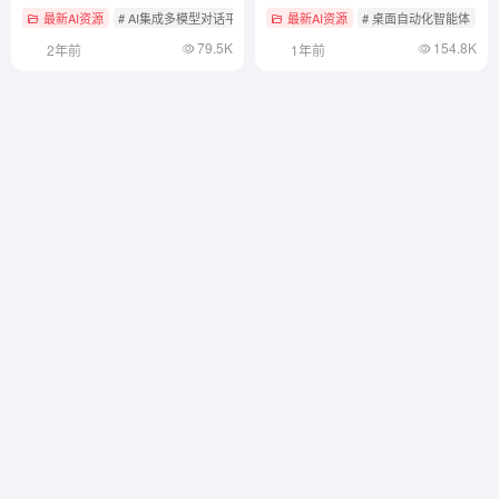
具，比较多AI模型生成答案
最新AI资源
# AI集成多模型对话平台
最新AI资源
# 桌面自动化智能体
79.5K
154.8K
2年前
1年前