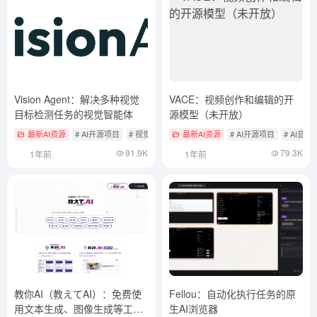
Vision Agent：解决多种视觉
VACE：视频创作和编辑的开
目标检测任务的视觉智能体
源模型（未开放）
最新AI资源
# AI开源项目
# 视觉目标检测
最新AI资源
# AI开源项目
# AI音
91.9K
79.3K
1年前
1年前
教你AI（教えてAI）：免费使
Fellou：自动化执行任务的原
用文本生成、图像生成等工
生AI浏览器