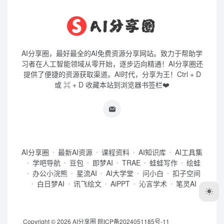
AI分享圈，最好最全的AI免费资源分享网站。致力于帮助学
习者在人工智能领域从零开始，逐步迈向精通！AI分享圈还
提供了便捷的资源获取渠道。AI时代，分享为王！Ctrl + D
或 ⌘ + D 收藏本站到浏览器书签栏❤️
AI分享圈
最新AI资源
课程资料
AI知识库
AI工具集
学吧导航
豆包
即梦AI
TRAE
蛙蛙写作
绘蛙
办公小浣熊
星流AI
AI大学堂
问小白
扣子空间
白日梦AI
讯飞绘文
AiPPT
沁言学术
笔灵AI
Copyright © 2026
AI分享圈
皖ICP备2024051185号-11