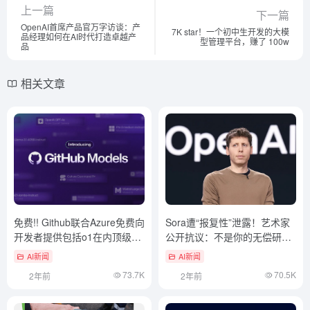
上一篇
下一篇
OpenAI首席产品官万字访谈：产
7K star！一个初中生开发的大模
品经理如何在AI时代打造卓越产
型管理平台，赚了 100w
品
相关文章
免费!! Github联合Azure免费向
Sora遭“报复性”泄露！艺术家
开发者提供包括o1在内顶级闭
公开抗议：不是你的无偿研发
源开源模型API调用
人员
AI新闻
AI新闻
73.7K
70.5K
2年前
2年前