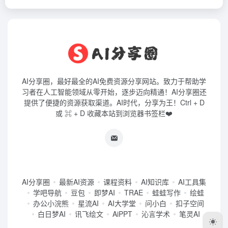
AI分享圈，最好最全的AI免费资源分享网站。致力于帮助学
习者在人工智能领域从零开始，逐步迈向精通！AI分享圈还
提供了便捷的资源获取渠道。AI时代，分享为王！Ctrl + D
或 ⌘ + D 收藏本站到浏览器书签栏❤️
AI分享圈
最新AI资源
课程资料
AI知识库
AI工具集
学吧导航
豆包
即梦AI
TRAE
蛙蛙写作
绘蛙
办公小浣熊
星流AI
AI大学堂
问小白
扣子空间
白日梦AI
讯飞绘文
AiPPT
沁言学术
笔灵AI