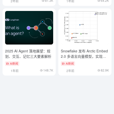
81.3K
64.2K
2年前
1年前
2025 AI Agent 落地展望：规
Snowflake 发布 Arctic Embed
划、交互、记忆三大要素解析
2.0 多语言向量模型，实现高
质量中文检索
AI新闻
AI新闻
148.7K
82.9K
1年前
2年前