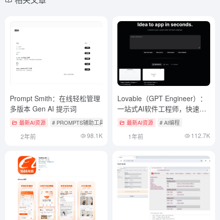
Prompt Smith：在线轻松管理
Lovable（GPT Engineer）：
多版本 Gen AI 提示词
一站式AI软件工程师，快速构
建网站和应用代码
最新AI资源
# PROMPTS辅助工具
最新AI资源
# AI编程
98.1K
112.7K
2年前
1年前