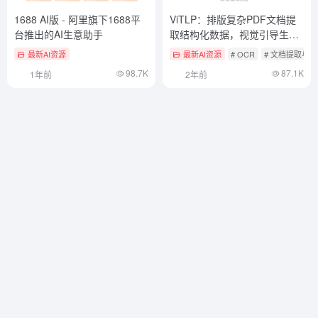
1688 AI版 - 阿里旗下1688平
ViTLP：排版复杂PDF文档提
台推出的AI生意助手
取结构化数据，视觉引导生成
文本布局预训练模型
最新AI资源
最新AI资源
# OCR
# 文档提取与
98.7K
87.1K
1年前
2年前