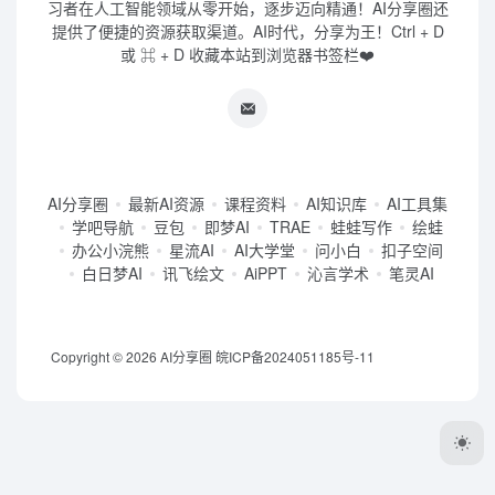
习者在人工智能领域从零开始，逐步迈向精通！AI分享圈还
提供了便捷的资源获取渠道。AI时代，分享为王！Ctrl + D
或 ⌘ + D 收藏本站到浏览器书签栏❤️
AI分享圈
最新AI资源
课程资料
AI知识库
AI工具集
学吧导航
豆包
即梦AI
TRAE
蛙蛙写作
绘蛙
办公小浣熊
星流AI
AI大学堂
问小白
扣子空间
白日梦AI
讯飞绘文
AiPPT
沁言学术
笔灵AI
Copyright © 2026
AI分享圈
皖ICP备2024051185号-11