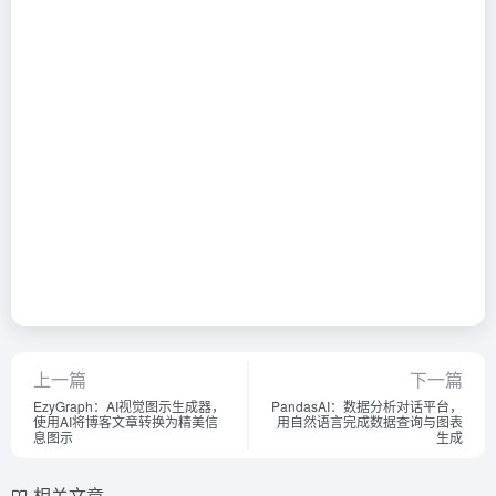
上一篇
下一篇
EzyGraph：AI视觉图示生成器，
PandasAI：数据分析对话平台，
使用AI将博客文章转换为精美信
用自然语言完成数据查询与图表
息图示
生成
相关文章