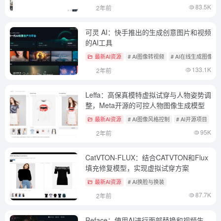
83.5K
2年前
可灵 AI：快手推出的生成创意图片和视频
的AI工具
最新AI资源
# AI图像转视频
# AI在线生成图像
133.1K
2年前
Leffa：高保真模特虚拟试穿与人物姿势调
整，Meta开源的可控人物图像生成模型
最新AI资源
# AI图像风格控制
# AI开源项目
#
95K
2年前
CatVTON-FLUX：结合CATVTON和Flux
填充修复模型，实现虚拟试穿方案
最新AI资源
# AI换脸与换装
87.7K
2年前
Reface：使用AI进行面部替换和视频生