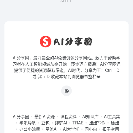
AI分享圈，最好最全的AI免费资源分享网站。致力于帮助学
习者在人工智能领域从零开始，逐步迈向精通！AI分享圈还
提供了便捷的资源获取渠道。AI时代，分享为王！Ctrl + D
或 ⌘ + D 收藏本站到浏览器书签栏❤️
AI分享圈
最新AI资源
课程资料
AI知识库
AI工具集
学吧导航
豆包
即梦AI
TRAE
蛙蛙写作
绘蛙
办公小浣熊
星流AI
AI大学堂
问小白
扣子空间