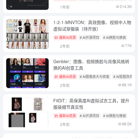
214.3K
1年前
1-2-1-MNVTON：高效图像、视频中人物
虚拟试穿服装（待开放）
最新AI资源
# AI开源项目
# AI换脸与换装
77K
2年前
Genbler：图像、视频换脸与肖像风格转
换的AI创意工具
最新AI资源
# AI图像放大与修复
# AI抠图改背景
88.1K
2年前
FitDiT：高保真度AI虚拟试衣工具，提升
服装细节真实性
最新AI资源
# AI开源项目
# AI换脸与换装
88.5K
2年前