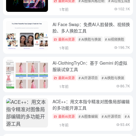
最新AI资源
# AI图像风格控制
# AI在线生成图像
102.1K
1年前
AI Face Swap：免费AI人脸替换、视频换
脸、多人换脸工具
最新AI资源
# AI换脸与换装
# AI视频换脸
196.7K
1年前
AI-ClothingTryOn：基于 Gemini 的虚拟
服装试穿工具
最新AI资源
# AI开源项目
# AI换脸与换装
86.7K
1年前
ACE++：用文本指令精准对图像局部编辑
的多功能开源工具
最新AI资源
# AI图像编辑
# AI开源项目
# AI
93.4K
1年前