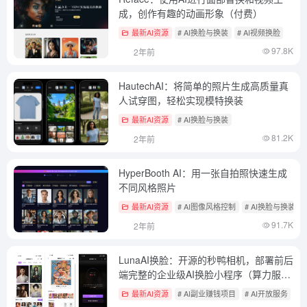
成，创作有趣的动画形象（付费）
最新AI资源
# AI换脸与换装
# AI视频换脸
97.8K
2年前
HautechAI：将简单的照片生成高质量真
人试穿图，轻松实现模特换装
最新AI资源
# AI换脸与换装
81.2K
2年前
HyperBooth AI：用一张自拍照快速生成
不同风格照片
最新AI资源
# AI图像风格控制
# AI换脸与换装
91.7K
2年前
LunaAI换脸：开源的秒鸭相机，部署前后
端完整的企业级AI换脸小程序（算力服务
付费，可二开）
最新AI资源
# AI副业赚钱项目
# AI开放服务
#