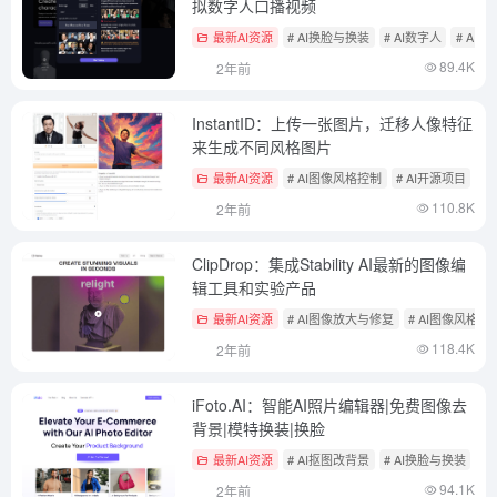
拟数字人口播视频
最新AI资源
# AI换脸与换装
# AI数字人
# AI
89.4K
2年前
InstantID：上传一张图片，迁移人像特征
来生成不同风格图片
最新AI资源
# AI图像风格控制
# AI开源项目
#
110.8K
2年前
ClipDrop：集成Stability AI最新的图像编
辑工具和实验产品
最新AI资源
# AI图像放大与修复
# AI图像风格控
118.4K
2年前
iFoto.AI：智能AI照片编辑器|免费图像去
背景|模特换装|换脸
最新AI资源
# AI抠图改背景
# AI换脸与换装
94.1K
2年前