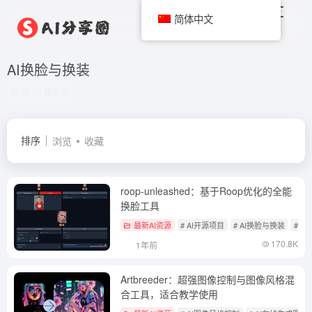
简体中文
AI换脸与换装
共 40 篇文章
排序
浏览
收藏
roop-unleashed：基于Roop优化的全能
换脸工具
最新AI资源
# AI开源项目
# AI换脸与换装
# A
170.8K
1年前
Artbreeder：超强图像控制与图像风格混
合工具，适合教学使用