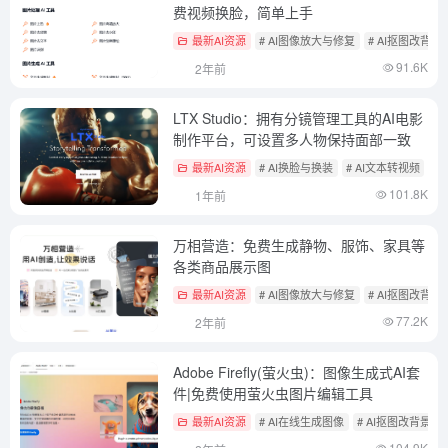
费视频换脸，简单上手
最新AI资源
# AI图像放大与修复
# AI抠图改背景
91.6K
2年前
LTX Studio：拥有分镜管理工具的AI电影
制作平台，可设置多人物保持面部一致
最新AI资源
# AI换脸与换装
# AI文本转视频
#
101.8K
1年前
万相营造：免费生成静物、服饰、家具等
各类商品展示图
最新AI资源
# AI图像放大与修复
# AI抠图改背景
77.2K
2年前
Adobe Firefly(萤火虫)：图像生成式AI套
件|免费使用萤火虫图片编辑工具
最新AI资源
# AI在线生成图像
# AI抠图改背景
104.9K