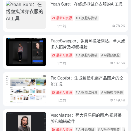
Yeah Sure：在线虚拟试穿衣服的AI工具
最新AI资源
# AI换脸与换装
78.2K
1年前
FaceSwapper：免费AI换脸网站，单人或
多人照片及视频换脸
最新AI资源
# AI换脸与换装
# AI视频换脸
137.5K
1年前
Pic Copilot：生成编辑电商产品图片的全
能工具
最新AI资源
# AI抠图改背景
# AI换脸与换装
# 
149.4K
1年前
VisoMaster：强大且易用的图片/视频换
脸和编辑软件
最新AI资源
# AI开源项目
# AI换脸与换装
# A