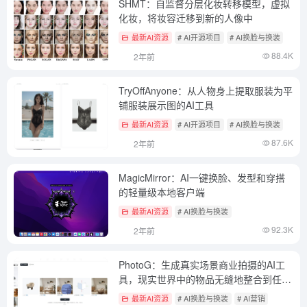
SHMT：自监督分层化妆转移模型，虚拟
化妆，将妆容迁移到新的人像中
最新AI资源
# AI开源项目
# AI换脸与换装
88.4K
2年前
TryOffAnyone：从人物身上提取服装为平
铺服装展示图的AI工具
最新AI资源
# AI开源项目
# AI换脸与换装
87.6K
2年前
MagicMirror：AI一键换脸、发型和穿搭
的轻量级本地客户端
最新AI资源
# AI换脸与换装
92.3K
2年前
PhotoG：生成真实场景商业拍摄的AI工
具，现实世界中的物品无缝地整合到任何
场景中
最新AI资源
# AI换脸与换装
# AI营销