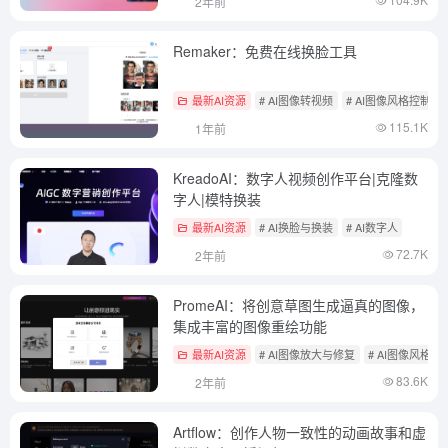
2年前
Remaker：免费在线换脸工具
最新AI资源
# AI图像转视频
# AI图像风格控制
115.1K
1年前
KreadoAI：数字人视频创作平台|克隆数
字人|模特换装
最新AI资源
# AI换脸与换装
# AI数字人
72.7K
2年前
PromeAI：将创意草图生成逼真的图像，
集成丰富的图像重绘功能
最新AI资源
# AI图像放大与修复
# AI图像风格控
83.6K
2年前
Artflow：创作人物一致性的动画故事和虚