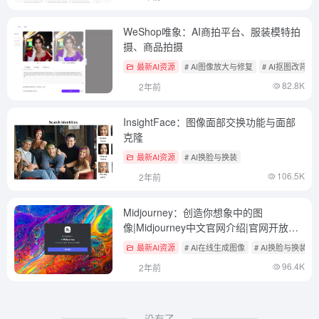
WeShop唯象：AI商拍平台、服装模特拍
摄、商品拍摄
最新AI资源
# AI图像放大与修复
# AI抠图改背景
82.8K
2年前
InsightFace：图像面部交换功能与面部
克隆
最新AI资源
# AI换脸与换装
106.5K
2年前
Midjourney：创造你想象中的图
像|Midjourney中文官网介绍|官网开放免
费测试
最新AI资源
# AI在线生成图像
# AI换脸与换装
96.4K
2年前
没有了