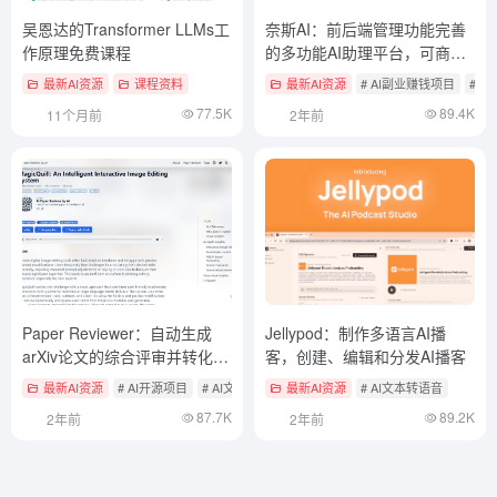
吴恩达的Transformer LLMs工
奈斯AI：前后端管理功能完善
作原理免费课程
的多功能AI助理平台，可商业
化授权
最新AI资源
课程资料
最新AI资源
# AI副业赚钱项目
# 
77.5K
89.4K
11个月前
2年前
Paper Reviewer：自动生成
Jellypod：制作多语言AI播
arXiv论文的综合评审并转化为
客，创建、编辑和分发AI播客
博客文章
最新AI资源
# AI开源项目
# AI文本与音频/视频总结工具
最新AI资源
# AI文本转语音
87.7K
89.2K
2年前
2年前