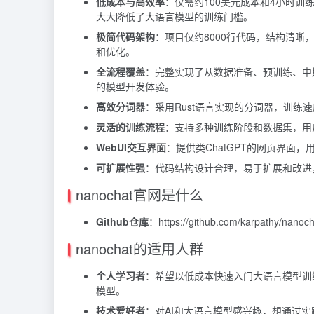
低成本与高效率
：仅需约100美元成本和4小时训
大大降低了大语言模型的训练门槛。
极简代码架构
：项目仅约8000行代码，结构清
和优化。
全流程覆盖
：完整实现了从数据准备、预训练、中
的模型开发体验。
高效分词器
：采用Rust语言实现的分词器，训
灵活的训练流程
：支持多种训练阶段和数据集，用
WebUI交互界面
：提供类ChatGPT的网页界面
可扩展性强
：代码结构设计合理，易于扩展和改进
nanochat官网是什么
Github仓库
：https://github.com/karpathy/nanoch
nanochat的适用人群
个人学习者
：希望以低成本快速入门大语言模型训练
模型。
技术爱好者
：对AI和大语言模型感兴趣，想通过实