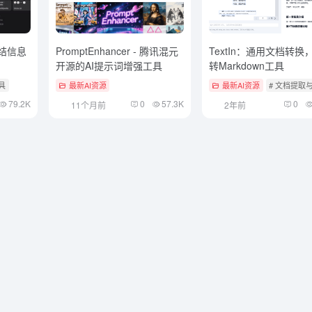
图结信息
PromptEnhancer - 腾讯混元
TextIn：通用文档转换，
开源的AI提示词增强工具
转Markdown工具
工具
最新AI资源
最新AI资源
# 文档提取
79.2K
0
57.3K
0
11个月前
2年前