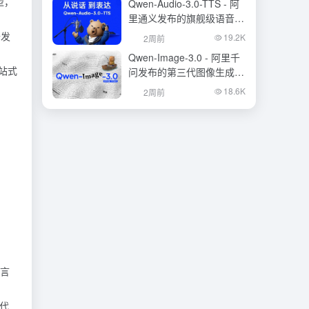
型，
Qwen-Audio-3.0-TTS - 阿
里通义发布的旗舰级语音合
成大模型
开发
19.2K
2周前
Qwen-Image-3.0 - 阿里千
站式
问发布的第三代图像生成基
础模型
18.6K
2周前
。
语言
的代