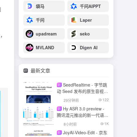
袋马
千问AIPPT
测
千问
Laper
upadream
seko
行，
MVLAND
Digen AI
最新文章
SeedRealtime - 字节跳
新
动 Seed 发布的原生音视频
全双工大模型
122
29分钟前
Hy ASR 3.0 preview -
新
腾讯混元推出的新一代语音
识别模型
1K
8小时前
JoyAI-Video-Edit - 京东
新