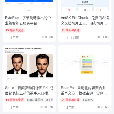
BytePlus - 字节跳动推出的企
AntSK FileChunk - 免费的AI语
业级智能云服务平台
义文档切片工具，动态切片调
整
最新AI资源
最新AI资源
83.8K
61.8K
1年前
11个月前
Sonic：音频驱动肖像图片生成
ReadPo：自动化内容聚合并
面部表情生动的数字人口播视
重写文章，根据主题一键创作
频
图文
最新AI资源
# AI开源项目
# AI数字人
最新AI资源
# AI写作
105.7K
76.6K
1年前
2年前