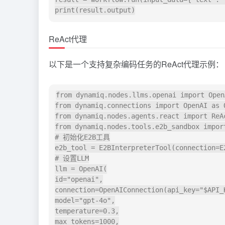
ReAct代理
以下是一个支持复杂编码任务的ReAct代理示例：
from dynamiq.nodes.llms.openai import OpenA
from dynamiq.connections import OpenAI as 
from dynamiq.nodes.agents.react import ReAc
from dynamiq.nodes.tools.e2b_sandbox import
# 初始化E2B工具

e2b_tool = E2BInterpreterTool(connection=E
# 设置LLM

llm = OpenAI(

id="openai",

connection=OpenAIConnection(api_key="$API_K
model="gpt-4o",

temperature=0.3,

max_tokens=1000,
