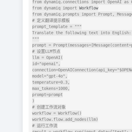
from dynamiq.connections import OpenAI as O
from dynamiq import 
Workflow
from dynamiq.prompts import Prompt, Message
# 定义翻译提示模板

prompt_template = """

Translate the following text into English: 
"""

prompt = Prompt(messages=[Message(content=
# 设置LLM节点

llm = OpenAI(

id="openai",

connection=OpenAIConnection(api_key="$OPENA
model="gpt-4o",

temperature=0.3,

max_tokens=1000,

prompt=prompt

)

# 创建工作流对象

workflow = Workflow()

workflow.flow.add_nodes(llm)

# 运行工作流

result = workflow.run(input_data={"text": "