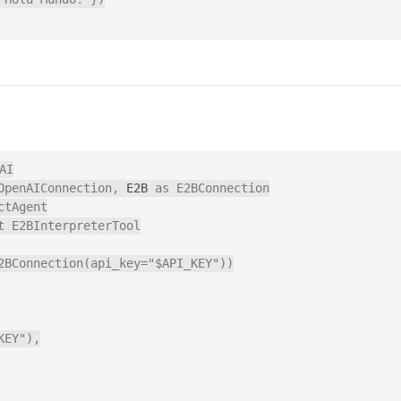
I

OpenAIConnection, 
E2B
 as E2BConnection

tAgent

 E2BInterpreterTool

2BConnection(api_key="$API_KEY"))

EY"),
