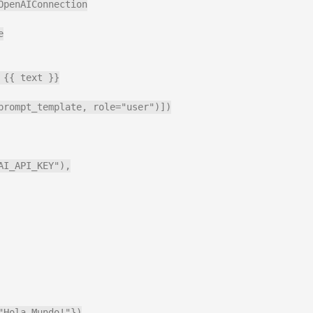
penAIConnection



{{ text }}

prompt_template, role="user")])

I_API_KEY"),

Hola Mundo!"})
