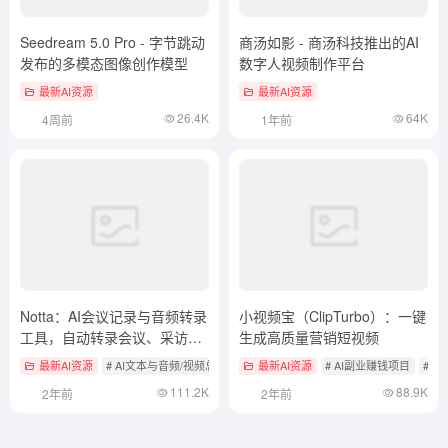
Seedream 5.0 Pro - 字节跳动
商汤如影 - 商汤科技推出的AI
发布的多模态图像创作模型
数字人视频制作平台
最新AI资源
最新AI资源
26.4K
64K
4周前
1年前
Notta：AI会议记录与音频转录
小视频宝（ClipTurbo）：一键
工具，自动转录会议、采访或
生成高质量营销短视频
录音
最新AI资源
# AI文本与音频/视频总结工具
最新AI资源
# AI语音转文本
# AI副业赚钱项目
# 
111.2K
88.9K
2年前
2年前