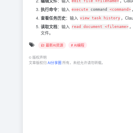
编辑文件
：输入
，Cl
edit file <filename>
执行命令
：输入
execute
command
<command>
查看任务历史
：输入
，Cl
view task history
读取文档
：输入
，
read document <filename>
文件。
最新AI资源
# AI编程
©
版权声明
文章版权归
AI分享圈
所有，未经允许请勿转载。