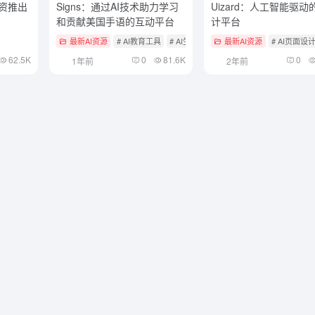
日投资推出
Signs：通过AI技术助力学习
Uizard：人工智能驱动
和贡献美国手语的互动平台
计平台
最新AI资源
# AI教育工具
# AI生活效率助手
最新AI资源
# AI页面设
62.5K
0
81.6K
0
1年前
2年前