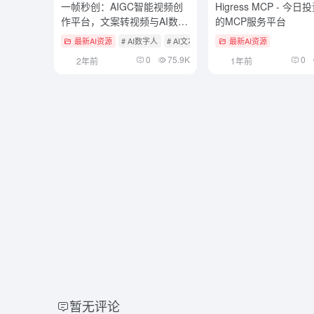
一帧秒创：AIGC智能视频创
Higress MCP - 今
作平台，文案转视频与AI数字
的MCP服务平台
人
最新AI资源
# AI数字人
# AI文本转视频
# AI营销
最新AI资源
0
75.9K
0
2年前
1年前
暂无评论