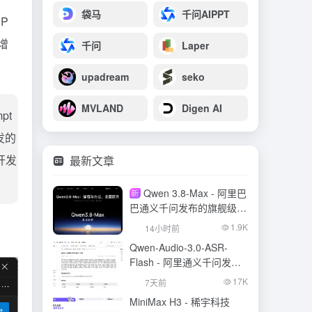
袋马
千问AIPPT
CP
增
千问
Laper
upadream
seko
MVLAND
Digen AI
pt
开发的
开发
最新文章
Qwen 3.8-Max - 阿里巴
新
巴通义千问发布的旗舰级大
模型
1.9K
14小时前
Qwen-Audio-3.0-ASR-
Flash - 阿里通义千问发布
的语音识别大模型
17K
7天前
MiniMax H3 - 稀宇科技