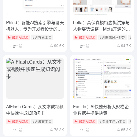
Phind：智能AI搜索引擎与聊天
Leffa：高保真模特虚拟试穿与
机器人，专为开发者设计的代
人物姿势调整，Meta开源的可
码搜索引擎
控人物图像生成模型
最新AI资源
# AI搜索工具
最新AI资源
# AI图像风格控制
# A
90.6K
94.7K
2年前
2年前
AIFlash.Cards：从文本或视频
Fast.io：AI快速分析大规模企
中快速生成知识闪卡
业数据并提供决策
最新AI资源
# AI教育工具
最新AI资源
# 专业生产力工具
# 
78.3K
85.3K
1年前
1年前