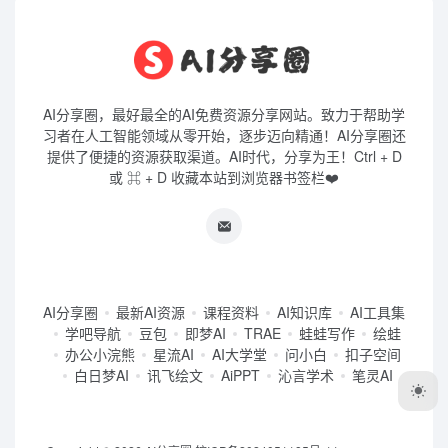
AI分享圈，最好最全的AI免费资源分享网站。致力于帮助学
习者在人工智能领域从零开始，逐步迈向精通！AI分享圈还
提供了便捷的资源获取渠道。AI时代，分享为王！Ctrl + D
或 ⌘ + D 收藏本站到浏览器书签栏❤️
AI分享圈
最新AI资源
课程资料
AI知识库
AI工具集
学吧导航
豆包
即梦AI
TRAE
蛙蛙写作
绘蛙
办公小浣熊
星流AI
AI大学堂
问小白
扣子空间
白日梦AI
讯飞绘文
AiPPT
沁言学术
笔灵AI