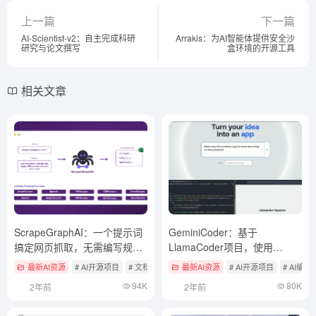
上一篇
下一篇
AI-Scientist-v2：自主完成科研
Arrakis：为AI智能体提供安全沙
研究与论文撰写
盒环境的开源工具
相关文章
ScrapeGraphAI：一个提示词
GeminiCoder：基于
搞定网页抓取，无需编写规则
LlamaCoder项目，使用
智能网页内容提取工具
Gemini API快速生成Web应用
最新AI资源
# AI开源项目
# 文档提取与清洗
最新AI资源
# AI开源项目
# AI编程
程序
94K
80K
2年前
2年前