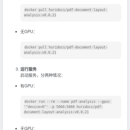
docker pull huridocs/pdf-document-layout-
无GPU：
docker pull huridocs/pdf-document-layout-
运行服务
启动服务，分两种情况：
有GPU：
docker run --rm --name pdf-analysis --gpus 
'"device=0"' -p 5060:5060 huridocs/pdf-
无GPU：