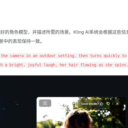
的角色模型，并描述所需的场景。Kling AI系统会根据这些信
场景中的表现保持一致。
 the camera in an outdoor setting, then turns quickly to
th a bright, joyful laugh, her hair flowing as she spins