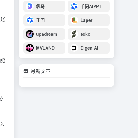
。
袋马
千问AIPPT
箱账
千问
Laper
upadream
seko
MVLAND
Digen AI
智能
最新文章
胁
入