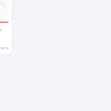
入
139.7K