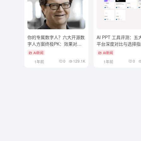
你的专属数字人？六大开源数
AI PPT 工具评测：
字人方案终极PK：效果对比
平台深度对比与选择指
一目了然！
AI新闻
AI新闻
0
129.1K
0
1年前
1年前