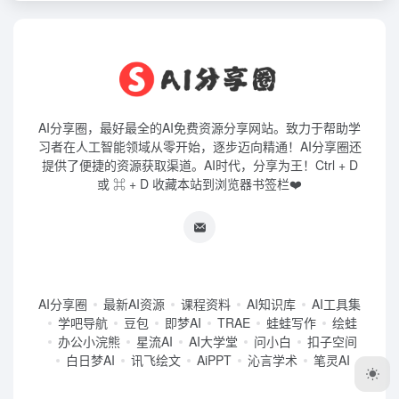
AI分享圈，最好最全的AI免费资源分享网站。致力于帮助学
习者在人工智能领域从零开始，逐步迈向精通！AI分享圈还
提供了便捷的资源获取渠道。AI时代，分享为王！Ctrl + D
或 ⌘ + D 收藏本站到浏览器书签栏❤️
AI分享圈
最新AI资源
课程资料
AI知识库
AI工具集
学吧导航
豆包
即梦AI
TRAE
蛙蛙写作
绘蛙
办公小浣熊
星流AI
AI大学堂
问小白
扣子空间
白日梦AI
讯飞绘文
AiPPT
沁言学术
笔灵AI