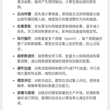
激活函数，最终产生预测输出。计算在输出层的损失
值。
反向传播
：损失值计算梯度，使用链式法则将梯度从输
出层传播回输入层。梯度指示权重调整的方向和幅度。
权重更新
：优化算法利用梯度更新网络权重，逐步减少
损失。学习率控制更新步长，影响收敛速度和稳定性。
迭代循环
：训练重复多个周期（epoch），每个周期遍历
整个训练数据集。模型在验证集上监控性能，防止过拟
合。
超参数调优
：超参数如学习率、批量大小和网络结构需
要调整，通过网格搜索或随机搜索找到最优配置。
硬件加速
：训练深度网络依赖GPU或TPU加速，并行处
理大量矩阵运算，缩短训练时间。
模型评估
：训练完成后，模型在测试集上评估，使用准
确率、精确率等指标衡量泛化能力。
部署与推理
：训练好的模型部署到生产环境，处理新数
据并进行预测。推理阶段优化计算效率以满足实时需
求。