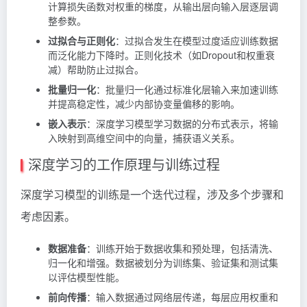
计算损失函数对权重的梯度，从输出层向输入层逐层调
整参数。
过拟合与正则化
：过拟合发生在模型过度适应训练数据
而泛化能力下降时。正则化技术（如Dropout和权重衰
减）帮助防止过拟合。
批量归一化
：批量归一化通过标准化层输入来加速训练
并提高稳定性，减少内部协变量偏移的影响。
嵌入表示
：深度学习模型学习数据的分布式表示，将输
入映射到高维空间中的向量，捕获语义关系。
深度学习的工作原理与训练过程
深度学习模型的训练是一个迭代过程，涉及多个步骤和
考虑因素。
数据准备
：训练开始于数据收集和预处理，包括清洗、
归一化和增强。数据被划分为训练集、验证集和测试集
以评估模型性能。
前向传播
：输入数据通过网络层传递，每层应用权重和