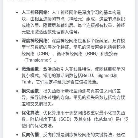
人工神经网络
：人工神经网络是深度学习的基本构建
块，由相互连接的节点（神经元）组成，这些节点组织
成输入层、隐藏层和输出层。每个连接都有权重，神经
元应用激活函数处理输入信号。
深度神经网络
：深度神经网络包含多个隐藏层，允许模
型学习数据的层次化特征。常见的深度网络包括卷积神
经网络（CNN）、循环神经网络（RNN）和变换器
（Transformer）。
激活函数
：激活函数引入非线性特性，使网络能够学习
复杂模式。常用的激活函数包括ReLU、Sigmoid和
Tanh，它们决定神经元是否应该被激活。
损失函数
：损失函数衡量模型预测与真实值之间的差
异，指导训练过程的方向。常见的损失函数包括均方误
差和交叉熵损失。
优化算法
：优化算法用于调整网络权重以最小化损失函
数。随机梯度下降（SGD）及其变体（如Adam）是广泛
使用的优化方法。
反向传播
：反向传播是训练神经网络的关键算法，通过