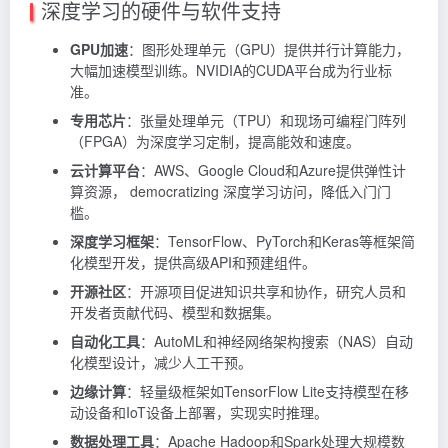
深度学习的硬件与软件支持
GPU加速
：图形处理单元（GPU）提供并行计算能力，
大幅加速模型训练。NVIDIA的CUDA平台成为行业标
准。
专用芯片
：张量处理单元（TPU）和现场可编程门阵列
（FPGA）为深度学习定制，提高能效和速度。
云计算平台
：AWS、Google Cloud和Azure提供弹性计
算资源， democratizing 深度学习访问，降低入门门
槛。
深度学习框架
：TensorFlow、PyTorch和Keras等框架简
化模型开发，提供高级API和预建组件。
开源社区
：开源项目促进知识共享和协作，研究人员和
开发者贡献代码、模型和数据集。
自动化工具
：AutoML和神经网络架构搜索（NAS）自动
化模型设计，减少人工干预。
边缘计算
：轻量级框架如TensorFlow Lite支持模型在移
动设备和IoT设备上部署，实现实时推理。
数据处理工具
：Apache Hadoop和Spark处理大规模数