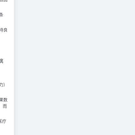
条
持良
漓
力）
果数
，而
医疗