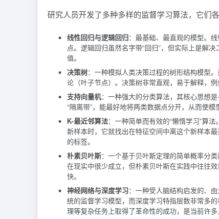
研究人员开发了多种多样的监督学习算法，它们
线性回归与逻辑回归
：最基础、最直观的模型。线
点。逻辑回归虽然名字带“回归”，但实际上是解决
值。
决策树
：一种模拟人类决策过程的树形结构模型。通过
论（叶子节点）。决策树非常直观，易于解释，例如
支持向量机
：一种强大的分类算法，其核心思想是
“隔离带”，能最好地将两类数据点分开，从而使
K-最近邻算法
：一种简单而有效的“懒惰学习”算
新样本时，它就找出在特征空间中离这个新样本最近
的标签。
朴素贝叶斯
：一个基于贝叶斯定理的简单概率分类
在现实中很少成立，但朴素贝叶斯在实践中往往效
快。
神经网络与深度学习
：一种受人脑结构启发的、由大量
统的监督学习模型，而深度学习特指层数非常多的
理等复杂任务上取得了革命性的成功，是当前许多