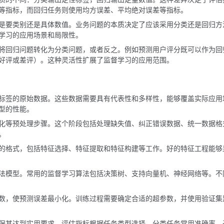
等指标，而回归任务则使用均方误差、平均绝对误差等指标。
是要类别还是具体数值。业务问题的本质决定了应该采用分类还是回归方
学习的应用场景和局限性。
将回归问题转化为分类问题，或者反之。例如预测用户评分既可以作为回
好评或差评）。这种灵活性扩展了监督学习的应用范围。
标签的原始数据。这些数据需要具有代表性和多样性，能够覆盖实际应用
型的性能。
化等预处理步骤。这个阶段包括处理缺失值、纠正错误数据、统一数据格
。
的格式，包括特征选择、特征提取和特征构建等工作。好的特征工程能够
法模型。常用的监督学习算法包括决策树、支持向量机、神经网络等。不
数，使预测误差最小化。训练过程需要确定合适的超参数，并使用验证集
保其达到实用要求。评估指标根据任务类型选择，分类任务常用准确率、