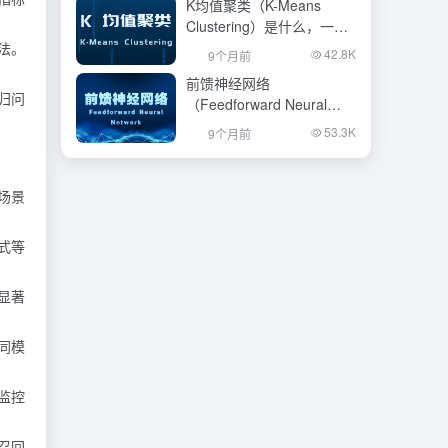
K均值聚类（K-Means
Clustering）是什么，一文
看懂
法。
42.8K
9个月前
前馈神经网络
归问
（Feedforward Neural
Network）是什么，一文看
53.3K
9个月前
懂
场景
式等
显著
同模
监控
召回