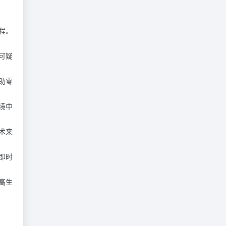
程。
可疑
助零
境中
术来
即时
高生