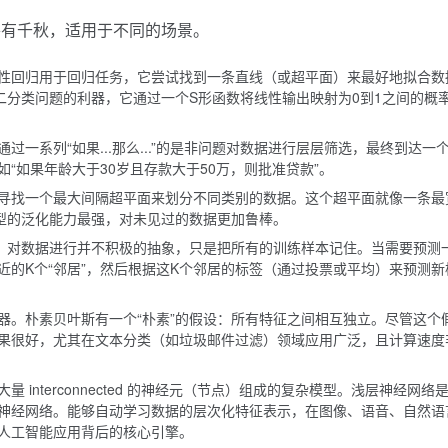
各有千秋，适用于不同的场景。
性回归用于回归任务，它尝试找到一条直线（或超平面）来最好地拟合数
二分类问题的利器，它通过一个S形函数将线性输出映射为0到1之间的概
一系列“如果...那么...”的是非问题对数据进行层层筛选，最终到达一
“如果年龄大于30岁且存款大于50万，则批准贷款”。
寻找一个最大间隔超平面来划分不同类别的数据。这个超平面就像一条最
模型的泛化能力最强，对未见过的数据更加鲁棒。
法。对数据进行并不积极的抽象，只是把所有的训练样本记住。当需要预测
的K个“邻居”，然后根据这K个邻居的标签（通过投票或平均）来预测新
器。朴素贝叶斯有一个“朴素”的假设：所有特征之间相互独立。尽管这个
果很好，尤其在文本分类（如垃圾邮件过滤）领域应用广泛，且计算速度
 interconnected 的神经元（节点）组成的复杂模型。浅层神经网络
神经网络。能够自动学习数据的层次化特征表示，在图像、语音、自然语
人工智能应用背后的核心引擎。