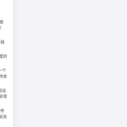
据
率
个结
宽的
一个
样本
假设
非常
是传
言处