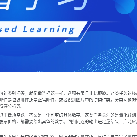
散的类别标签，就像做选择题一样，选项有限且非此即彼。这类任务的核
邮件是垃圾邮件还是正常邮件，或者识别图片中的动物种类。分类问题的
情感分析等。
似于做填空题，答案是一个可变的具体数字。这类任务关注的是量化预测
股票价格，都需要给出具体的数字。回归问题的输出是定量结果，广泛应
质的不同：分类输出定性标签，回归输出定量数值。这种差异决定了评估