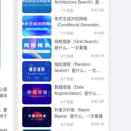
Architecture Search）是什
么，一文看懂
47.5K
7个月前
条件生成对抗网络
（Conditional Generative
Adversarial Network）是什
44K
7个月前
么，一文看懂
网格搜索（Grid Search）
是什么，一文看懂
46.1K
9个月前
随机搜索（Random
Search）是什么，一文看
懂
46.5K
9个月前
数据增强（Data
心是
Augmentation）是什么，
输出
一文看懂
41.2K
9个月前
，要
朴素贝叶斯（Naive
用于
Bayes）是什么，一文看懂
52.1K
9个月前
指标