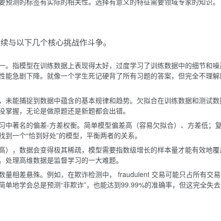
要预测的标签有实际的相关性。选择有意义的特征需要领域专家的知识。
持续与以下几个核心挑战作斗争。
一。指模型在训练数据上表现得太好，过度学习了训练数据中的细节和噪
性能急剧下降。就像一个学生死记硬背了所有习题的答案，但完全不理解
，未能捕捉到数据中蕴含的基本规律和趋势。欠拟合在训练数据和测试数
没掌握，无论是做原题还是新题都会出错。
习中著名的偏差-方差权衡。简单模型偏差高（容易欠拟合）、方差低；
找到一个“恰到好处”的模型，平衡两者的关系。
高），数据会变得极其稀疏，模型需要指数级增长的样本量才能有效地覆
。处理高维数据是监督学习的一大难题。
相差悬殊。例如，在欺诈检测中， fraudulent 交易可能只占所有交
单地学会总是预测“非欺诈”，也能达到99.99%的准确率，但这完全失去