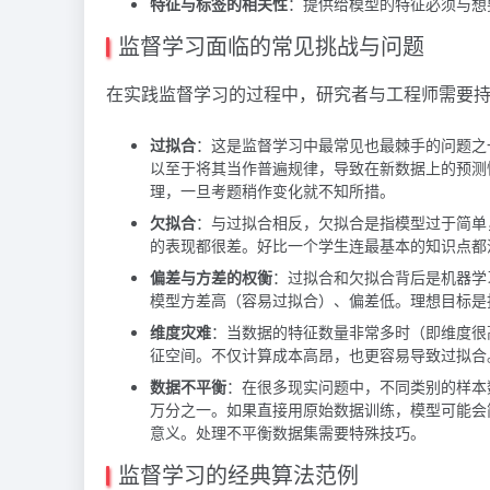
特征与标签的相关性
：提供给模型的特征必须与想
监督学习面临的常见挑战与问题
在实践监督学习的过程中，研究者与工程师需要
过拟合
：这是监督学习中最常见也最棘手的问题之
以至于将其当作普遍规律，导致在新数据上的预测
理，一旦考题稍作变化就不知所措。
欠拟合
：与过拟合相反，欠拟合是指模型过于简单
的表现都很差。好比一个学生连最基本的知识点都
偏差与方差的权衡
：过拟合和欠拟合背后是机器学
模型方差高（容易过拟合）、偏差低。理想目标是
维度灾难
：当数据的特征数量非常多时（即维度很
征空间。不仅计算成本高昂，也更容易导致过拟合
数据不平衡
：在很多现实问题中，不同类别的样本数量
万分之一。如果直接用原始数据训练，模型可能会简
意义。处理不平衡数据集需要特殊技巧。
监督学习的经典算法范例