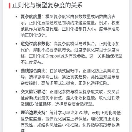
正则化与模型复杂度的关系
复杂度度量
：模型复杂度常由参数数量或函数曲度表
示，正则化直接通过惩罚项约束这些度量。例如，权重
范数作为复杂度代理，正则化控制其大小。度量标准影
响正则化设计。
避免过度参数化
：高复杂度模型易过拟合，正则化添加
代价，抑制不必要参数增长。过度参数化常见于深度网
络，正则化如Dropout减少有效参数。这一关系确保模型
不过度复杂。
曲线拟合类比
：在多项式回归中，正则化防止高阶项主
导，选择更平滑曲线，逼近真实趋势。类比直观展示复
杂度控制，高阶多项式过拟合，正则化选择低阶。
交叉验证联动
：正则化参数与模型复杂度关联，交叉验
证帮助找到最优平衡点，最大化泛化性能。联动过程涉
及训练-验证循环，选择复杂度合适模型。
理论边界支持
：统计学习理论如VC维，表明正则化降低
复杂度度量，提供泛化误差上界保证。理论支持正则化
有效性，如结构风险最小化框架。边界指导实践参数选
择。