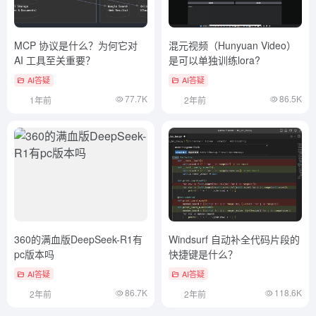
MCP 协议是什么？为何它对
混元视频（Hunyuan Video）
AI 工具至关重要？
是可以单独训练lora?
AI答疑
AI答疑
77.7K
86.5K
1年前
2年前
360的满血版DeepSeek-R1有
Windsurf 自动补全代码片段的
pc版本吗
快捷键是什么？
AI答疑
AI答疑
86.7K
118.6K
2年前
2年前