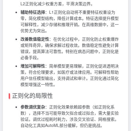
L2正则化减少权重方差，平滑决策边界。
辅助特征选择
：L1正则化自动将不重要特征权重设为
零，简化模型结构，降低计算成本。特征选择提升模型
可解释性，减少存储和推理开销。在高维数据中，这一
优势尤为突出。
改善数值稳定性
：在优化过程中，正则化防止权重爆炸
或矩阵奇异，确保求解过程收敛。数值稳定性避免计算
错误，提高算法可靠性。特别在病态问题中，正则化是
必备手段。
增加可解释性
：简单模型更易理解，正则化促进透明决
策，符合伦理要求，如医疗或法律应用。可解释性帮助
用户信任模型输出，支持调试和审计。正则化通过简化
模型增强这一特性。
正则化的局限性
参数调优复杂
：正则化效果依赖超参数（如正则化系
数），选择不当可能导致欠拟合或过拟合，需大量实验
验证。调优过程耗时耗力，涉及交叉验证、网格搜索。
自动化工具如AutoML部分缓解，但仍是挑战。