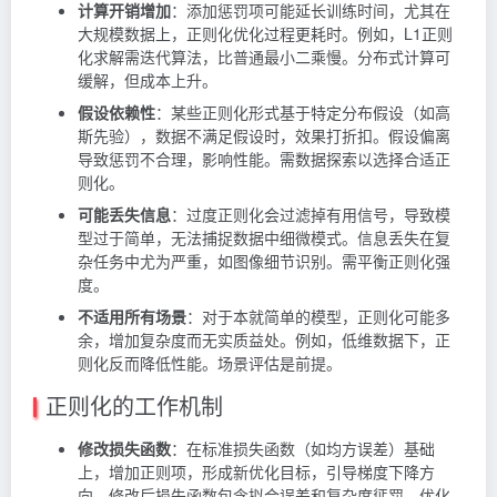
计算开销增加
：添加惩罚项可能延长训练时间，尤其在
大规模数据上，正则化优化过程更耗时。例如，L1正则
化求解需迭代算法，比普通最小二乘慢。分布式计算可
缓解，但成本上升。
假设依赖性
：某些正则化形式基于特定分布假设（如高
斯先验），数据不满足假设时，效果打折扣。假设偏离
导致惩罚不合理，影响性能。需数据探索以选择合适正
则化。
可能丢失信息
：过度正则化会过滤掉有用信号，导致模
型过于简单，无法捕捉数据中细微模式。信息丢失在复
杂任务中尤为严重，如图像细节识别。需平衡正则化强
度。
不适用所有场景
：对于本就简单的模型，正则化可能多
余，增加复杂度而无实质益处。例如，低维数据下，正
则化反而降低性能。场景评估是前提。
正则化的工作机制
修改损失函数
：在标准损失函数（如均方误差）基础
上，增加正则项，形成新优化目标，引导梯度下降方
向。修改后损失函数包含拟合误差和复杂度惩罚，优化