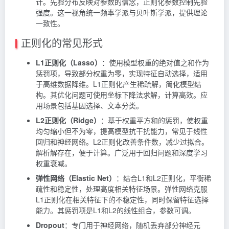
计。先验分布反映对参数的信念，正则化参数控制先验
强度。这一视角统一频率学派与贝叶斯学派，提供理论
一致性。
正则化的常见形式
L1正则化（Lasso）
：使用模型权重的绝对值之和作为
惩罚项，导致部分权重为零，实现特征自动选择，适用
于高维数据降维。L1正则化产生稀疏解，简化模型结
构。其优化问题可使用坐标下降法求解，计算高效。应
用场景包括基因选择、文本分类。
L2正则化（Ridge）
：基于权重平方和的惩罚，使权重
均匀缩小但不为零，提高模型抗干扰能力，常见于线性
回归和神经网络。L2正则化改善条件数，减少过拟合。
解析解存在，便于计算。广泛用于回归问题和深度学习
权重衰减。
弹性网络（Elastic Net）
：结合L1和L2正则化，平衡稀
疏性和稳定性，处理高度相关特征场景。弹性网络克服
L1正则化在相关特征下的不稳定性，同时保留特征选择
能力。其惩罚项是L1和L2的线性组合，参数可调。
Dropout
：专门用于神经网络，随机丢弃部分神经元