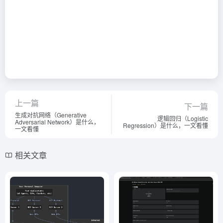
上一篇
下一篇
生成对抗网络（Generative
逻辑回归（Logistic
Adversarial Network）是什么，
Regression）是什么，一文看懂
一文看懂
相关文章