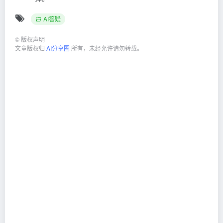
AI答疑
©
版权声明
文章版权归
AI分享圈
所有，未经允许请勿转载。