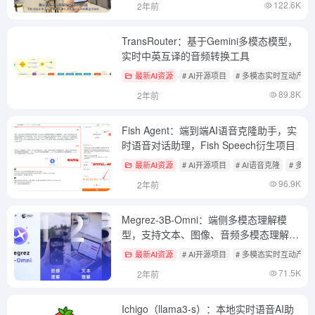
122.6K
2年前
TransRouter：基于Gemini多模态模型，
实时中英互译的音频转换工具
最新AI资源
# AI开源项目
# 多模态实时互动产品
89.8K
2年前
Fish Agent：端到端AI语音克隆助手，实
时语音对话助理，Fish Speech衍生项目
最新AI资源
# AI开源项目
# AI语音克隆
# 多
96.9K
2年前
Megrez-3B-Omni：端侧多模态理解模
型，支持文本、图像、音频多模态理解和
分析
最新AI资源
# AI开源项目
# 多模态实时互动产品
71.5K
2年前
Ichigo（llama3-s）：本地实时语音AI助