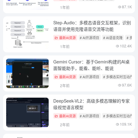
87.1K
1年前
Step-Audio：多模态语音交互框架，识别
语音并使用克隆语音交流等功能
最新AI资源
# AI开源项目
# AI语音克隆
# 多
102.4K
1年前
Gemini Cursor：基于Gemini构建的AI桌
面智能助手，能看、能听、能说
最新AI资源
# AI开源项目
# 多模态实时互动产品
97.6K
2年前
DeepSeek-VL2：高级多模态理解的专家
级视觉语言模型
最新AI资源
# AI开源项目
# 多模态实时互动产品
109.1K
2年前