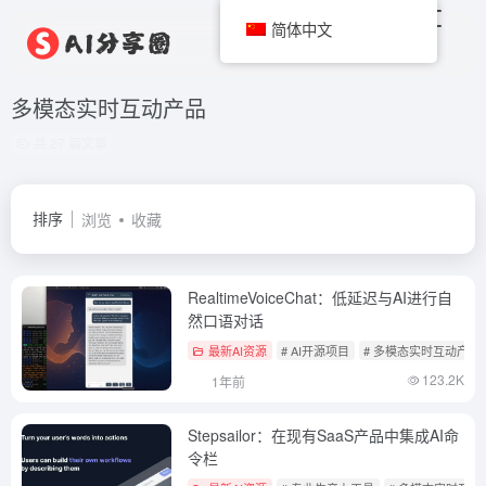
简体中文
多模态实时互动产品
共 27 篇文章
排序
浏览
收藏
RealtimeVoiceChat：低延迟与AI进行自
然口语对话
最新AI资源
# AI开源项目
# 多模态实时互动产品
123.2K
1年前
Stepsailor：在现有SaaS产品中集成AI命
令栏