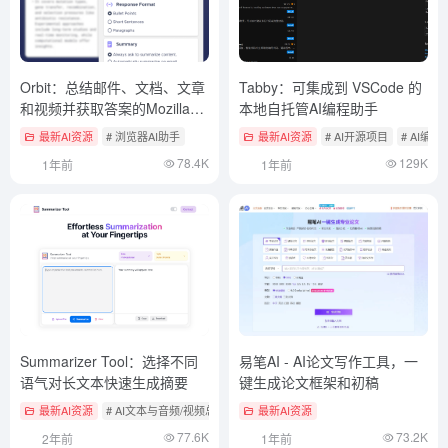
Orbit：总结邮件、文档、文章
Tabby：可集成到 VSCode 的
和视频并获取答案的Mozilla浏
本地自托管AI编程助手
览器插件
最新AI资源
# 浏览器AI助手
最新AI资源
# AI开源项目
# AI编程
78.4K
129K
1年前
1年前
Summarizer Tool：选择不同
易笔AI - AI论文写作工具，一
语气对长文本快速生成摘要
键生成论文框架和初稿
最新AI资源
# AI文本与音频/视频总结工具
最新AI资源
77.6K
73.2K
2年前
1年前