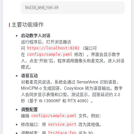
主要功能操作
启动数字人对话
运行程序后，打开浏览器访
问
（端口可
https://localhost:8282
在
修改）。界面会显示数字
configs/sample.yaml
人，点击“开始”后，程序调用摄像头和麦克风，进入对话
模式。
语音互动
对着麦克风说话，系统会通过 SenseVoice 识别语音，
MiniCPM-o 生成回答，CosyVoice 转为语音输出。数字
人会同步显示表情和口型。测试显示，回答延迟约 2.2
秒（基于 i9-13900KF 和 RTX 4090）。
调整配置
编辑
文件。例如：
configs/sample.yaml
修改端口：将
改为其他值。
service.port
调整帧率：将
设为 30。
Tts2Face.fps