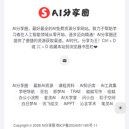
AI分享圈，最好最全的AI免费资源分享网站。致力于帮助学
习者在人工智能领域从零开始，逐步迈向精通！AI分享圈还
提供了便捷的资源获取渠道。AI时代，分享为王！Ctrl + D
或 ⌘ + D 收藏本站到浏览器书签栏❤️
AI分享圈
最新AI资源
课程资料
AI知识库
AI工具集
学吧导航
豆包
即梦AI
TRAE
蛙蛙写作
绘蛙
办公小浣熊
星流AI
AI大学堂
问小白
扣子空间
白日梦AI
讯飞绘文
AiPPT
沁言学术
笔灵AI
Copyright © 2026
AI分享圈
皖ICP备2024051185号-11