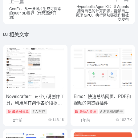
上一篇
Hyperbolic AgentKit：让Agents
GenEx：从一张图片生成可探索
拥有自己的计算资源，能够自主
的360° 3D世界（代码逐步开
管理 GPU、执行区块链操作和社
源）
交发布
相关文章
Novelcrafter：专业小说创作工
Elmo：快速总结网页、PDF和
具，利用AI在创作各阶段提供
视频的浏览器插件
构思和到成书
最新AI资源
# AI写作
最新AI资源
# 浏览器AI助手
146.1K
102.7K
2年前
1年前