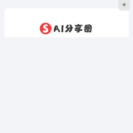
AI分享圈，最好最全的AI免费资源分享网站。致力于帮助学
习者在人工智能领域从零开始，逐步迈向精通！AI分享圈还
提供了便捷的资源获取渠道。AI时代，分享为王！Ctrl + D
或 ⌘ + D 收藏本站到浏览器书签栏❤️
AI分享圈
最新AI资源
课程资料
AI知识库
AI工具集
学吧导航
豆包
即梦AI
TRAE
蛙蛙写作
绘蛙
办公小浣熊
星流AI
AI大学堂
问小白
扣子空间
白日梦AI
讯飞绘文
AiPPT
沁言学术
笔灵AI