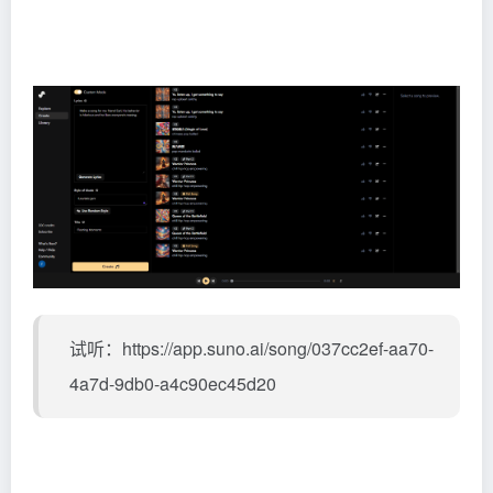
试听：https://app.suno.ai/song/037cc2ef-aa70-
4a7d-9db0-a4c90ec45d20