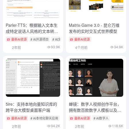
Parler-TTS：根据输入文本生
Matrix-Game 3.0 - 昆仑万维
成特定说话人风格的文本转语
发布的实时交互式世界模型
音模型
最新AI资源
# AI开源项目
# AI文本转语音
最新AI资源
93.9K
34.9K
2年前
4个月前
5ire：支持本地向量知识库的
蝉镜：数字人视频创作平台，
跨平台大模型桌面客户端
拥有数百款数字人模板以及克
隆专属数字人形象（付费）
最新AI资源
# AI本地化聊天应用
最新AI资源
# AI数字人
94.2K
118.6K
2年前
2年前