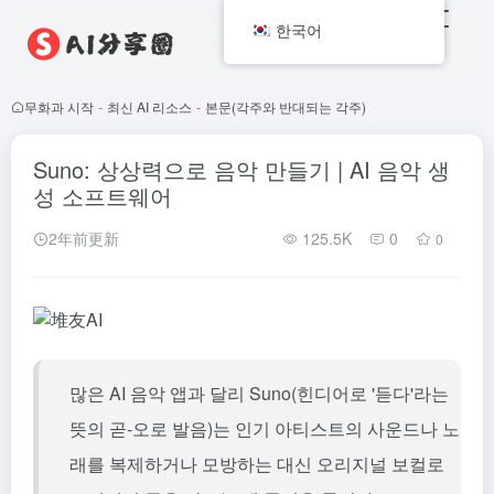
한국어
무화과 시작
-
최신 AI 리소스
-
본문(각주와 반대되는 각주)
Suno: 상상력으로 음악 만들기 | AI 음악 생
성 소프트웨어
2年前更新
125.5K
0
0
많은 AI 음악 앱과 달리 Suno(힌디어로 '듣다'라는
뜻의 곧-오로 발음)는 인기 아티스트의 사운드나 노
래를 복제하거나 모방하는 대신 오리지널 보컬로