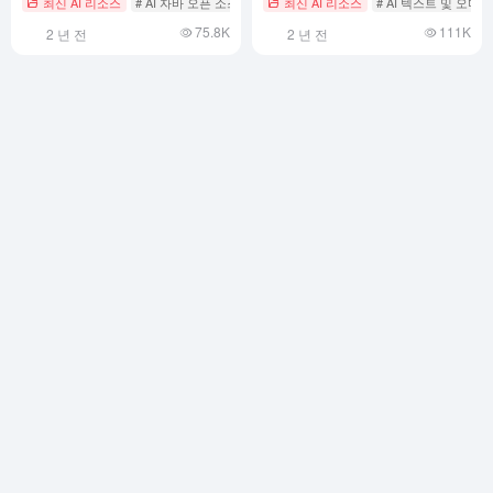
최신 AI 리소스
# AI 자바 오픈 소스 프로젝트
최신 AI 리소스
# AI 텍스트 음성 변환
# AI 텍스트 및 오디
및 기타 형식 지원
75.8K
111K
2 년 전
2 년 전