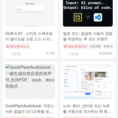
GLM-4.5V - 스마트 스펙트럼
킬로 코드: 깔끔한 사용자 경험
의 멀티모달 오픈 소스 시각적
을 제공하는 루 코드 브랜치
추론 모델
최신 AI 리소스
최신 AI 리소스
# AI IDE
# AI 자
75K
209.8K
1 년 전
1 년 전
QuickPiperAudiobook: 자연스
노타: 회의, 인터뷰 또는 녹취
러운 음질의 오디오북을 생성
를 자동으로 전사하는 AI 회의
하는 열쇠, PDF, epub, docx
녹음 및 오디오 전사 도구