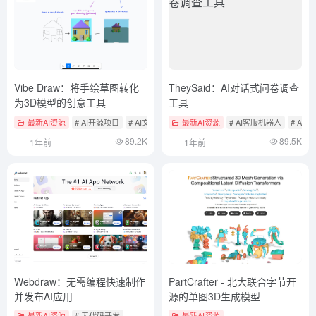
Vibe Draw：将手绘草图转化
TheySaid：AI对话式问卷调查
为3D模型的创意工具
工具
最新AI资源
# AI开源项目
# AI文本与图片转3D
最新AI资源
# AI涂鸦生成绘画
# AI客服机器人
# AI营
89.2K
89.5K
1年前
1年前
Webdraw：无需编程快速制作
PartCrafter - 北大联合字节开
并发布AI应用
源的单图3D生成模型
最新AI资源
# 无代码开发
最新AI资源