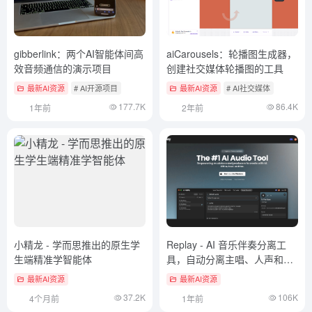
gibberlink：两个AI智能体间高
aiCarousels：轮播图生成器，
效音频通信的演示项目
创建社交媒体轮播图的工具
最新AI资源
# AI开源项目
最新AI资源
# AI社交媒体
177.7K
86.4K
1年前
2年前
小精龙 - 学而思推出的原生学
Replay - AI 音乐伴奏分离工
生端精准学智能体
具，自动分离主唱、人声和伴
奏
最新AI资源
最新AI资源
37.2K
106K
4个月前
1年前