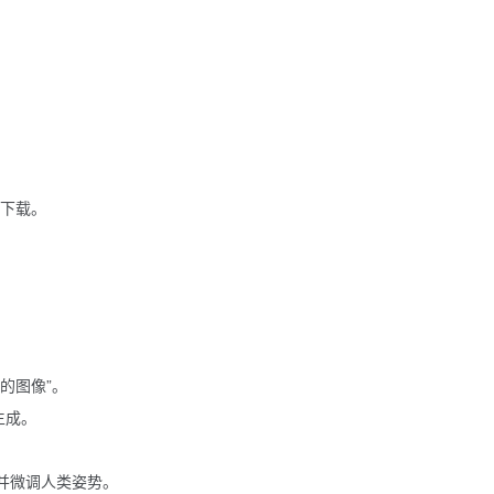
”并下载。
的图像”。
生成。
并微调人类姿势。