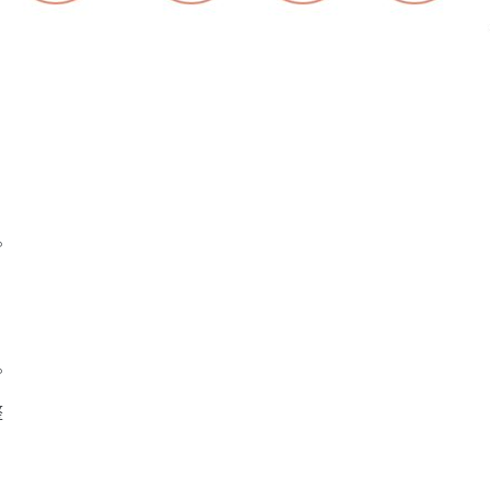
。
。
整