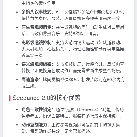
中指定各素材作用。
多镜头叙事模式
：可一次性编写多达6个连续镜头脚本，
保持角色身份、服装、场景风格在多镜头间高度一致。
原生音视频同步
：在生成视频的同时自动生成对口型对
话、音效和背景音乐，支持8种以上语言。
电影级运镜控制
：支持大范围镜头运动（如轨道移动、
无人机视角、推拉镜头），物理准确性和动作稳定性接
近真实拍摄。
语义级视频编辑
：支持视频扩展、片段合并、局部内容
替换（如更换角色或动作）而无需重新生成整个场景。
高速渲染
：比同类模型快30%，标准片段可在60秒内完
成生成。
Seedance 2.0的核心优势
角色一致性锁定
：通过"元素（Elements）"功能上传角
色参考图，确保面部特征、服装在多场景中保持统一。
动作复刻能力
：上传参考视频即可复制其中的镜头运
动、舞蹈动作或特效，无需冗长描述。