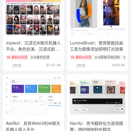
Joyland：沉浸式AI聊天机器人
LuminaBrush：使用智能绘画
平台，角色扮演、沉浸式剧
工具为图像添加照明打光效果
情、虚拟陪伴
最新AI资源
# AI角色扮演
最新AI资源
# AI图像风格控制
# A
101.4K
83.3K
2年前
2年前
AstrBot：具有WebUI的AI聊天
Narrify：将书籍转化为音频摘
机器人接入平台
要，随时随地聆听精华