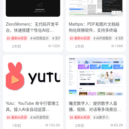
Zion(Momen)：无代码开发平
Mathpix：PDF和图片文档结
台，快速搭建个性化AI应
构化转换软件，支持多终端
用/SaaS应用，支持多端发布
最新AI资源
# AI页面设计
# 无代码开发
最新AI资源
# 智能体开发框架
# AI开放服务
# 文档
绑定自己的域名
102K
146K
2年前
2年前
Yutu：YouTube 命令行管理工
曦灵数字人：提供数字人直
具，接入AI全自动运营
播、视频、对话等多场景应用
YouTube 频道
服务
最新AI资源
# AI开源项目
最新AI资源
# AI数字人
103.2K
83.2K
1年前
2年前