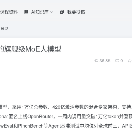
课程资料
AI知识库
我要投稿
E大模型
小米推出的旗舰级MoE大模型
36.8K
0
级MoE大模型，采用1万亿总参数、420亿激活参数的混合专家架构，支
lpha"匿名上线OpenRouter，一周内调用量突破1万亿token并登
awEval和PinchBench等Agent基准测试中均位列全球前三，AP