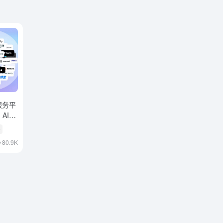
服务平
AI封
务
80.9K