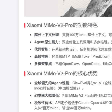
Xiaomi MiMo-V2-Pro的功能特色
超长上下文处理
：支持100万token超长上下
Agent原生能力
：深度优化工具调用和多步推理，是Op
代码智能
：在系统架构设计、任务规划和代码生成方面表现
高效推理
：轻量级MTP（Multi-Token Predict
多框架集成
：已与OpenClaw、OpenCode、Kilo
Xiaomi MiMo-V2-Pro的核心优势
全球领先的Agent性能
：ClawEval得分61.5（全球第3）
Index排名第8（中国模型第2）。
幻觉率大幅降低
：相比MiMo-V2-Flash的48%
极致性价比
：API定价远低于Claude Opus 4.6
入$2/百万token、输出$6/百万token。