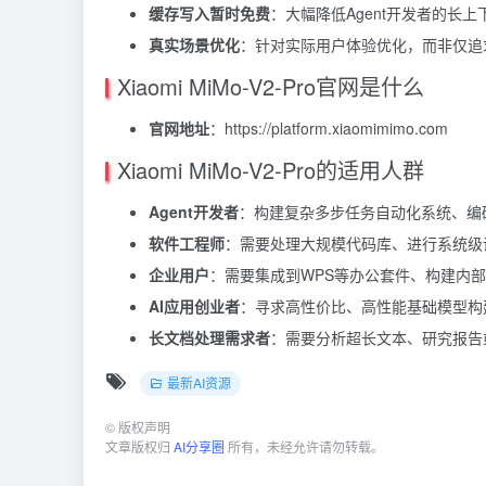
缓存写入暂时免费
：大幅降低Agent开发者的长
真实场景优化
：针对实际用户体验优化，而非仅追求 b
Xiaomi MiMo-V2-Pro官网是什么
官网地址
：https://platform.xiaomimimo.com
Xiaomi MiMo-V2-Pro的适用人群
Agent开发者
：构建复杂多步任务自动化系统、编码
软件工程师
：需要处理大规模代码库、进行系统级
企业用户
：需要集成到WPS等办公套件、构建内
AI应用创业者
：寻求高性价比、高性能基础模型构
长文档处理需求者
：需要分析超长文本、研究报告
最新AI资源
©
版权声明
文章版权归
AI分享圈
所有，未经允许请勿转载。