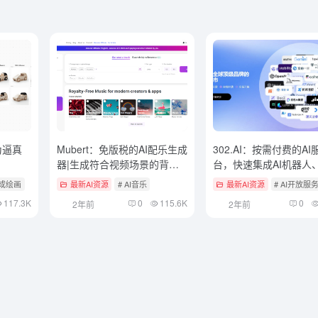
为逼真
Mubert：免版税的AI配乐生成
302.AI：按需付费的AI
器|生成符合视频场景的背景
台，快速集成AI机器人、
音乐
装工具、API转发接口
生成绘画
最新AI资源
# AI音乐
最新AI资源
# AI开放服
117.3K
0
115.6K
0
2年前
2年前