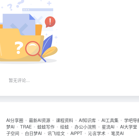
暂无评论...
AI分享圈
最新AI资源
课程资料
AI知识库
AI工具集
学吧导
梦AI
TRAE
蛙蛙写作
绘蛙
办公小浣熊
星流AI
AI大学堂
子空间
白日梦AI
讯飞绘文
AiPPT
沁言学术
笔灵AI