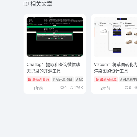
相关文章
Chatlog：提取和查询微信聊
Vizcom：将草图转化
天记录的开源工具
渲染图的设计工具
最新AI资源
# AI开源项目
# MCP服务
# 文档提取与清洗
最新AI资源
# AI涂鸦
0
176K
0
1年前
2年前