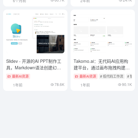
6个月前
2年前
Slidev - 开源的AI PPT制作工
Takomo.ai：无代码AI应用构
具，Markdown语法创建幻灯
建平台，通过画布拖拽构建多
片
模态工作流
最新AI资源
最新AI资源
# 低代码工作流
# 智
78.6K
90.1K
1年前
1年前