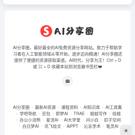
AI分享圈，最好最全的AI免费资源分享网站。致力于帮助学
习者在人工智能领域从零开始，逐步迈向精通！AI分享圈还
提供了便捷的资源获取渠道。AI时代，分享为王！Ctrl + D
或 ⌘ + D 收藏本站到浏览器书签栏❤️
AI分享圈
最新AI资源
课程资料
AI知识库
AI工具集
学吧导航
豆包
即梦AI
TRAE
蛙蛙写作
绘蛙
办公小浣熊
星流AI
AI大学堂
问小白
扣子空间
白日梦AI
讯飞绘文
AiPPT
沁言学术
笔灵AI