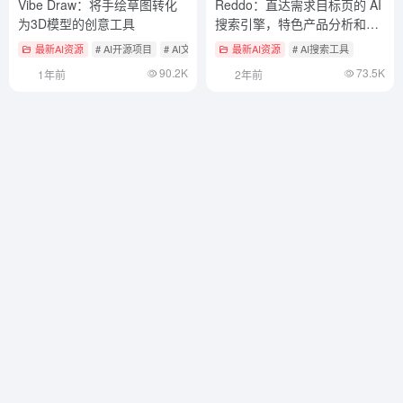
Vibe Draw：将手绘草图转化
Reddo：直达需求目标页的 AI
为3D模型的创意工具
搜索引擎，特色产品分析和科
技新闻搜索
最新AI资源
# AI开源项目
# AI文本与图片转3D
最新AI资源
# AI涂鸦生成绘画
# AI搜索工具
90.2K
73.5K
1年前
2年前