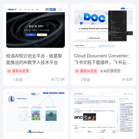
硅语AI知识创业平台 - 硅基智
Cloud Document Converter：
能推出的AI数字人技术平台
飞书文档下载插件，飞书云文
档转换为本地Markdown格式
最新AI资源
最新AI资源
# AI开源项目
文档
72.5K
82K
1年前
2年前