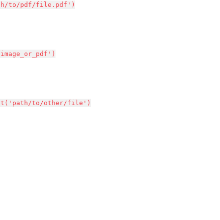
th/to/pdf/file.pdf')
/image_or_pdf')
xt('path/to/other/file')