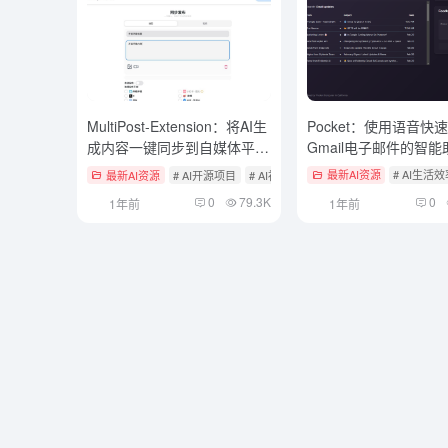
MultiPost-Extension：将AI生
Pocket：使用语音快
成内容一键同步到自媒体平台
Gmail电子邮件的智能
的浏览器扩展
最新AI资源
# AI开源项目
# AI社交媒体
最新AI资源
# AI生活
0
79.3K
0
1年前
1年前