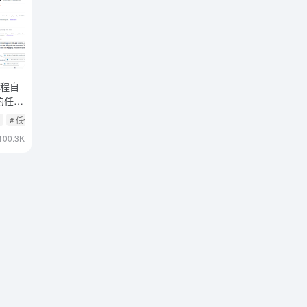
作流程自
的任务
替代品
目
# 低代码工作流
100.3K