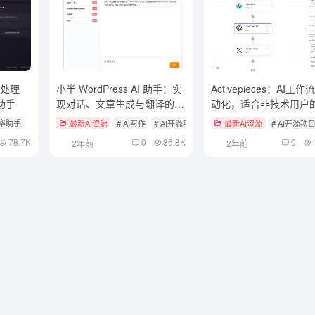
速处理
小半 WordPress AI 助手：实
Activepieces：AI工
助手
现对话、文章生成与翻译的
动化，适合非技术用户
WordPress AI助手插件
编排工具，开源Zapier
效率助手
最新AI资源
# AI写作
# AI开源项目
最新AI资源
# AI开源项
78.7K
0
86.8K
0
2年前
2年前