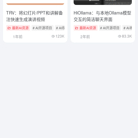
TRV：将幻灯片/PPT和讲解备
HiOllama：与本地Ollama模型
注快速生成演讲视频
交互的简洁聊天界面
最新AI资源
# AI开源项目
# AI视频生成工具
最新AI资源
# AI开源项目
# AI本
123K
83.3K
1年前
2年前