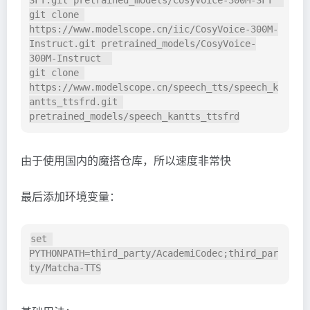
SFT.git pretrained_models/CosyVoice-300M-SFT  

git clone 
https://www.modelscope.cn/iic/CosyVoice-300M-
Instruct.git pretrained_models/CosyVoice-
300M-Instruct  

git clone 
https://www.modelscope.cn/speech_tts/speech_k
antts_ttsfrd.git 
由于使用国内的魔搭仓库，所以速度非常快
最后添加环境变量：
set 
PYTHONPATH=third_party/AcademiCodec;third_par