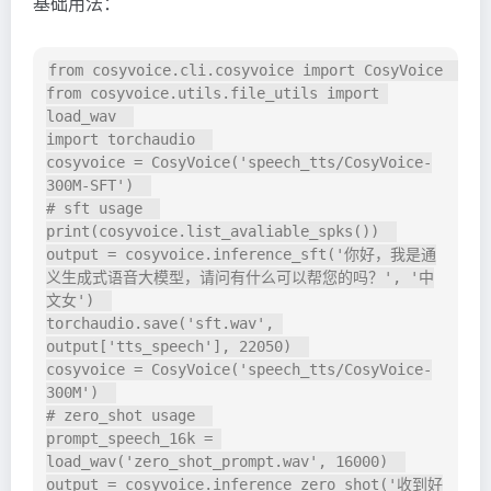
基础用法：
from cosyvoice.cli.cosyvoice import CosyVoice  

from cosyvoice.utils.file_utils import 
load_wav  

import torchaudio  

cosyvoice = CosyVoice('speech_tts/CosyVoice-
300M-SFT')  

# sft usage  

print(cosyvoice.list_avaliable_spks())  

output = cosyvoice.inference_sft('你好，我是通
义生成式语音大模型，请问有什么可以帮您的吗？', '中
文女')  

torchaudio.save('sft.wav', 
output['tts_speech'], 22050)  

cosyvoice = CosyVoice('speech_tts/CosyVoice-
300M')  

# zero_shot usage  

prompt_speech_16k = 
load_wav('zero_shot_prompt.wav', 16000)  

output = cosyvoice.inference_zero_shot('收到好