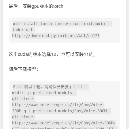
最后，安装gpu版本的torch:
pip install torch torchvision torchaudio --
index-url 
这里cuda的版本选择12，也可以安装11的。
随后下载模型：
# git模型下载，请确保已安装git lfs  

mkdir -p pretrained_models  

git clone 
https://www.modelscope.cn/iic/CosyVoice-
300M.git pretrained_models/CosyVoice-300M  

git clone 
https://www.modelscope.cn/iic/CosyVoice-300M-