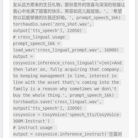
友从远方寄来的生日礼物，那份意外的惊喜与深深的祝福让
我心中充满了甜蜜的快乐，笑容如花儿般绽放。', '希望
你以后能够做的比我还好呦。', prompt_speech_16k)  

torchaudio.save('zero_shot.wav', 
output['tts_speech'], 22050)  

# cross_lingual usage  

prompt_speech_16k = 
load_wav('cross_lingual_prompt.wav', 16000)  

output = 
cosyvoice.inference_cross_lingual('<|en|>And 
then later on, fully acquiring that company. 
So keeping management in line, interest in 
line with the asset that\'s coming into the 
family is a reason why sometimes we don\'t 
buy the whole thing.', prompt_speech_16k)  

torchaudio.save('cross_lingual.wav', 
output['tts_speech'], 22050)  

cosyvoice = CosyVoice('speech_tts/CosyVoice-
300M-Instruct')  

# instruct usage  

output = cosyvoice.inference_instruct('在面对