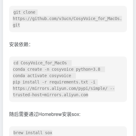
git clone 
https://github.com/v3ucn/CosyVoice_for_MacOs.
安装依赖：
cd CosyVoice_for_MacOs  

conda create -n cosyvoice python=3.8  

conda activate cosyvoice  

pip install -r requirements.txt -i 
https://mirrors.aliyun.com/pypi/simple/ --
随后需要通过Homebrew安装sox: