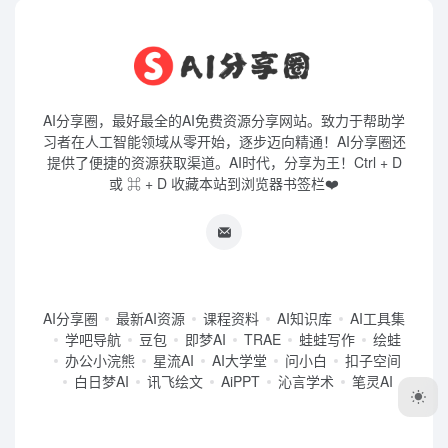
AI分享圈，最好最全的AI免费资源分享网站。致力于帮助学
习者在人工智能领域从零开始，逐步迈向精通！AI分享圈还
提供了便捷的资源获取渠道。AI时代，分享为王！Ctrl + D
或 ⌘ + D 收藏本站到浏览器书签栏❤️
AI分享圈
最新AI资源
课程资料
AI知识库
AI工具集
学吧导航
豆包
即梦AI
TRAE
蛙蛙写作
绘蛙
办公小浣熊
星流AI
AI大学堂
问小白
扣子空间
白日梦AI
讯飞绘文
AiPPT
沁言学术
笔灵AI