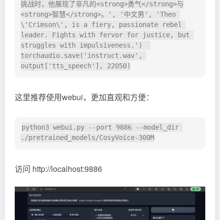
挑战时，他展现了非凡的<strong>勇气</strong>与
<strong>智慧</strong>。', '中文男', 'Theo 
\'Crimson\', is a fiery, passionate rebel 
leader. Fights with fervor for justice, but 
struggles with impulsiveness.')  

torchaudio.save('instruct.wav', 
这里推荐使用webui，更加直观和方便：
python3 webui.py --port 9886 --model_dir 
访问 http://localhost:9886