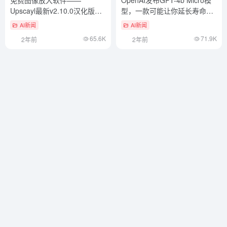
免费图像放大软件——
OpenAI发布GPT-4b Micro模
Upscayl最新v2.10.0汉化版推
型，一款可能让你延长寿命的
荐
模型！
AI新闻
AI新闻
65.6K
71.9K
2年前
2年前