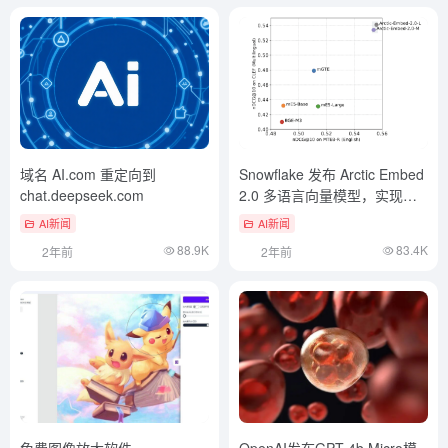
域名 AI.com 重定向到
Snowflake 发布 Arctic Embed
chat.deepseek.com
2.0 多语言向量模型，实现高
质量中文检索
AI新闻
AI新闻
88.9K
83.4K
2年前
2年前