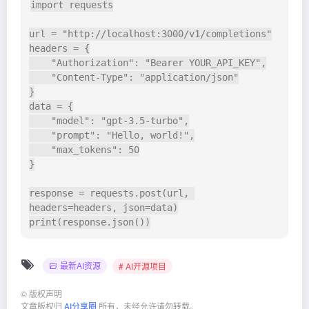
import
 requests

url = 
"http://localhost:3000/v1/completions"
headers = {

"Authorization"
: 
"Bearer YOUR_API_KEY"
,

"Content-Type"
: 
"application/json"
}

data = {

"model"
: 
"gpt-3.5-turbo"
,

"prompt"
: 
"Hello, world!"
,

"max_tokens"
: 
50
}

response = requests.post(url, 
print
最新AI资源
# AI开源项目
©
版权声明
文章版权归
AI分享圈
所有，未经允许请勿转载。