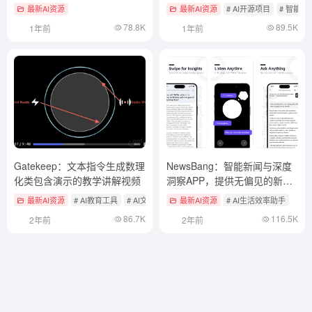
最新AI资源
最新AI资源
# AI开源项目
# 智能体
78.8K
89.5K
1年前
1年前
Gatekeep：文本指令生成数理
NewsBang：智能新闻与深度
化类包含演示的教学讲解视频
洞察APP，提供无偏见的新闻
解读
最新AI资源
# AI教育工具
# AI文本转视频
最新AI资源
# AI生活效率助手
86.7K
116.5K
2年前
2年前