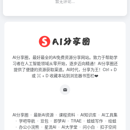
暂无评论...
AI分享圈，最好最全的AI免费资源分享网站。致力于帮助学
习者在人工智能领域从零开始，逐步迈向精通！AI分享圈还
提供了便捷的资源获取渠道。AI时代，分享为王！Ctrl + D
或 ⌘ + D 收藏本站到浏览器书签栏❤️
AI分享圈
最新AI资源
课程资料
AI知识库
AI工具集
学吧导航
豆包
即梦AI
TRAE
蛙蛙写作
绘蛙
办公小浣熊
星流AI
AI大学堂
问小白
扣子空间