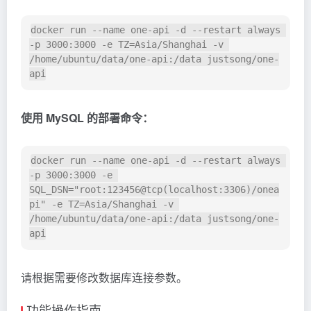
docker run --name one-api -d --restart always 
-p 3000:3000 -e TZ=Asia/Shanghai -v 
/home/ubuntu/data/one-api:/data justsong/one-
使用 MySQL 的部署命令：
docker run --name one-api -d --restart always 
-p 3000:3000 -e 
SQL_DSN=
"root:123456@tcp(localhost:3306)/onea
pi"
 -e TZ=Asia/Shanghai -v 
/home/ubuntu/data/one-api:/data justsong/one-
请根据需要修改数据库连接参数。
功能操作指南