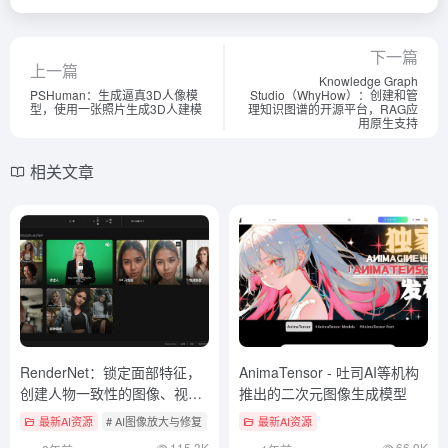
下一篇
上一篇
Knowledge Graph
PSHuman：生成逼真3D人像模
Studio（WhyHow）：创建和管
型，使用一张照片生成3D人建模
理知识图谱的开源平台，RAG应
用原生支持
相关文章
RenderNet：锁定面部特征，
AnimaTensor - 吐司AI等机构
创建人物一致性的图像、视频
推出的二次元图像生成模型
运镜到口播视频
最新AI资源
# AI图像放大与修复
# AI图像转视频
最新AI资源
# AI数字人
115.3K
66.9K