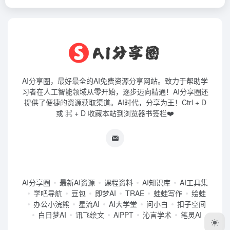
AI分享圈，最好最全的AI免费资源分享网站。致力于帮助学
习者在人工智能领域从零开始，逐步迈向精通！AI分享圈还
提供了便捷的资源获取渠道。AI时代，分享为王！Ctrl + D
或 ⌘ + D 收藏本站到浏览器书签栏❤️
AI分享圈
最新AI资源
课程资料
AI知识库
AI工具集
学吧导航
豆包
即梦AI
TRAE
蛙蛙写作
绘蛙
办公小浣熊
星流AI
AI大学堂
问小白
扣子空间
白日梦AI
讯飞绘文
AiPPT
沁言学术
笔灵AI