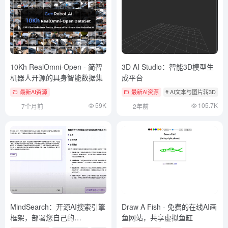
10Kh RealOmni-Open - 简智
3D AI Studio：智能3D模型生
机器人开源的具身智能数据集
成平台
最新AI资源
最新AI资源
# AI文本与图片转3D
59K
105.7K
7个月前
2年前
MindSearch：开源AI搜索引擎
Draw A Fish - 免费的在线AI画
框架，部署您自己的
鱼网站，共享虚拟鱼缸
Perplexity 搜索引擎！