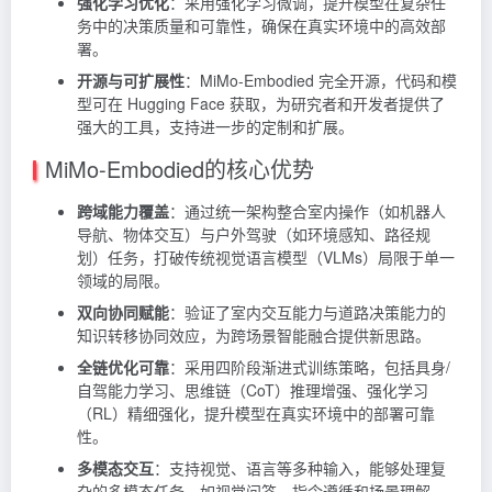
强化学习优化
：采用强化学习微调，提升模型在复杂任
务中的决策质量和可靠性，确保在真实环境中的高效部
署。
开源与可扩展性
：MiMo-Embodied 完全开源，代码和模
型可在 Hugging Face 获取，为研究者和开发者提供了
强大的工具，支持进一步的定制和扩展。
MiMo-Embodied的核心优势
跨域能力覆盖
：通过统一架构整合室内操作（如机器人
导航、物体交互）与户外驾驶（如环境感知、路径规
划）任务，打破传统视觉语言模型（VLMs）局限于单一
领域的局限。
双向协同赋能
：验证了室内交互能力与道路决策能力的
知识转移协同效应，为跨场景智能融合提供新思路。
全链优化可靠
：采用四阶段渐进式训练策略，包括具身/
自驾能力学习、思维链（CoT）推理增强、强化学习
（RL）精细强化，提升模型在真实环境中的部署可靠
性。
多模态交互
：支持视觉、语言等多种输入，能够处理复
杂的多模态任务，如视觉问答、指令遵循和场景理解。