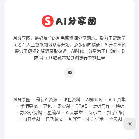
AI分享圈，最好最全的AI免费资源分享网站。致力于帮助学
习者在人工智能领域从零开始，逐步迈向精通！AI分享圈还
提供了便捷的资源获取渠道。AI时代，分享为王！Ctrl + D
或 ⌘ + D 收藏本站到浏览器书签栏❤️
AI分享圈
最新AI资源
课程资料
AI知识库
AI工具集
学吧导航
豆包
即梦AI
TRAE
蛙蛙写作
绘蛙
办公小浣熊
星流AI
AI大学堂
问小白
扣子空间
白日梦AI
讯飞绘文
AiPPT
沁言学术
笔灵AI