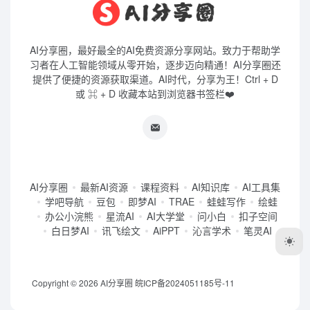
AI分享圈，最好最全的AI免费资源分享网站。致力于帮助学
习者在人工智能领域从零开始，逐步迈向精通！AI分享圈还
提供了便捷的资源获取渠道。AI时代，分享为王！Ctrl + D
或 ⌘ + D 收藏本站到浏览器书签栏❤️
AI分享圈
最新AI资源
课程资料
AI知识库
AI工具集
学吧导航
豆包
即梦AI
TRAE
蛙蛙写作
绘蛙
办公小浣熊
星流AI
AI大学堂
问小白
扣子空间
白日梦AI
讯飞绘文
AiPPT
沁言学术
笔灵AI
Copyright © 2026
AI分享圈
皖ICP备2024051185号-11