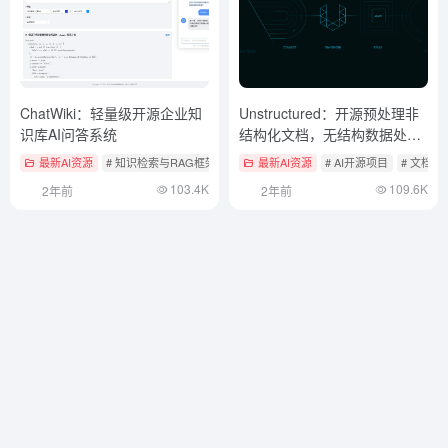
ChatWiki：轻量级开源企业知
Unstructured：开源预处理非
识库AI问答系统
结构化文档，无结构数据处理
的利器
最新AI资源
# 知识检索与RAG框架
最新AI资源
# AI开源项目
# 文档
103.4K
109.6K
2年前
2年前